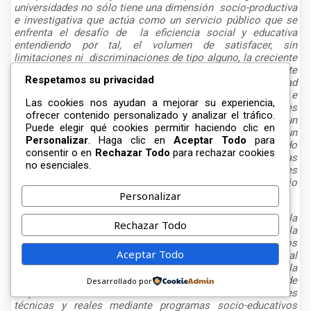
universidades no sólo tiene una dimensión
socio-productiva
e investigativa que actúa como un servicio público que se
enfrenta el desafío de
la eficiencia social y educativa
entendiendo por tal, el volumen de satisfacer, sin
limitaciones ni
discriminaciones de tipo alguno, la creciente
demanda con una educación masiva de calidad,
altamente
Respetamos su privacidad
pertinente ante los requerimientos de la sociedad
dinámica/socio-tecnológica
consciente de las carencias e
Las cookies nos ayudan a mejorar su experiencia,
inequidades que en las diversas comunidades y realidades
ofrecer contenido personalizado y analizar el tráfico.
sociales la integran. Se confirma la preparación de un
Puede elegir qué cookies permitir haciendo clic en
profesional
innovador/creativo/proactivo que estudia en un
Personalizar
. Haga clic en
Aceptar Todo
para
proceso de resocialización complejo
satisfaciendo
consentir o en
Rechazar Todo
para rechazar cookies
necesidades humanas y de logros, internalizando las ideas
no esenciales.
de superación humana
beneficios técnicos y profesionales
a largo plazo, para luego ofertarse a un campo de trabajo
difícil y contradictorio.
Personalizar
Existe no obstante, la creencia, sobre la concientización, la
Rechazar Todo
sensibilización formativa de que no es posible aumentar la
calidad humana de la equidad, mediante procesos
Aceptar Todo
complejos como la metamorfosis del profesional
universitario sin afectar de manera significativa la
productividad y la eficiencia enmarcada en las labores de
Desarrollado por
empresas o sistemas articulados con las necesidades
técnicas y reales mediante programas socio-educativos