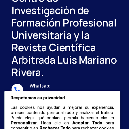
Investigación de
Formación Profesional
Universitaria y la
Revista Científica
Arbitrada Luis Mariano
Rivera.
Whatsap:
...
Respetamos su privacidad
Correo:
Las cookies nos ayudan a mejorar su experiencia,
nestormalave26@gmail.com
ofrecer contenido personalizado y analizar el tráfico.
Puede elegir qué cookies permitir haciendo clic en
Personalizar
. Haga clic en
Aceptar Todo
para
consentir o en
Rechazar Todo
para rechazar cookies