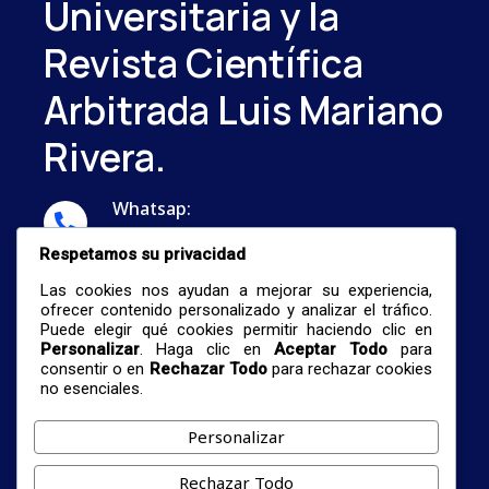
Universitaria y la
Revista Científica
Arbitrada Luis Mariano
Rivera.
Whatsap:
...
Respetamos su privacidad
Correo:
Las cookies nos ayudan a mejorar su experiencia,
nestormalave26@gmail.com
ofrecer contenido personalizado y analizar el tráfico.
Puede elegir qué cookies permitir haciendo clic en
Personalizar
. Haga clic en
Aceptar Todo
para
consentir o en
Rechazar Todo
para rechazar cookies
no esenciales.
Personalizar
© 2026 Centro De Investigación De Formación
Rechazar Todo