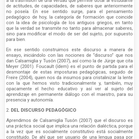
a la trasmisión de una verdad que permite dotar al estudiante
de actitudes, de capacidades, de saberes que anteriormente
no poseía. En ese sentido surge, para el pensamiento
pedagógico de hoy, la categoría de formación que coincide
con la idea de psicología de los antiguos griegos, en tanto
que la verdad se transmite no tanto para almacenar saberes,
sino para modificar el modo de ser del sujeto, por supuesto
para bien.
En ese sentido construimos este discurso a manera de
ensayo, iniciándolo con las nociones de “discurso” que nos
dan Calsamiglia y Tusón (2007), así como la de Jürge que cita
Meyer (2001). Foucault (ídem) es el punto de partida para el
desmontaje de estas imposturas pedagógicas, seguido de
Freire (2004), quien nos da insumos para cristalinizar la lente
con la que hemos visto tradicionalmente y, también, muy
opacamente el hecho educativo y así ver al sujeto del
aprendizaje en permanente diálogo con el maestro, para su
presencia y autonomía.
2.
DEL DISCURSO PEDAGÓGICO
Aprendimos de Calsamiglia Tusón (2007) que el discurso es
una práctica social que implica una relación dialéctica, porque
a la vez que es socialmente constitutivo está socialmente
constituido. De ahí que ser usuario de una lengua pasa por