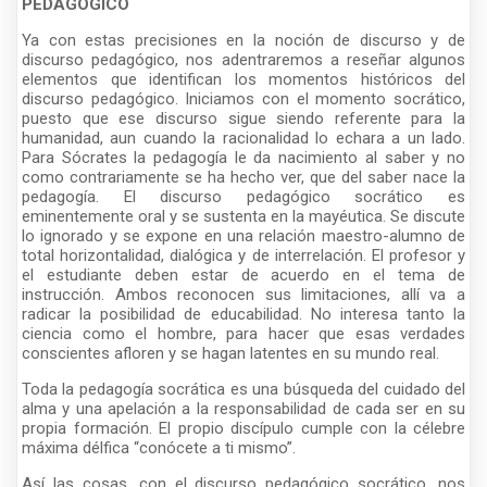
PEDAGÓGICO
Ya con estas precisiones en la noción de discurso y de
discurso pedagógico, nos adentraremos a reseñar algunos
elementos que identifican los momentos históricos del
discurso pedagógico. Iniciamos con el momento socrático,
puesto que ese discurso sigue siendo referente para la
humanidad, aun cuando la racionalidad lo echara a un lado.
Para Sócrates la pedagogía le da nacimiento al saber y no
como contrariamente se ha hecho ver, que del saber nace la
pedagogía. El discurso pedagógico socrático es
eminentemente oral y se sustenta en la mayéutica. Se discute
lo ignorado y se expone en una relación maestro-alumno de
total horizontalidad, dialógica y de interrelación. El profesor y
el estudiante deben estar de acuerdo en el tema de
instrucción. Ambos reconocen sus limitaciones, allí va a
radicar la posibilidad de educabilidad. No interesa tanto la
ciencia como el hombre, para hacer que esas verdades
conscientes afloren y se hagan latentes en su mundo real.
Toda la pedagogía socrática es una búsqueda del cuidado del
alma y una apelación a la responsabilidad de cada ser en su
propia formación. El propio discípulo cumple con la célebre
máxima délfica “conócete a ti mismo”.
Así las cosas, con el discurso pedagógico socrático, nos