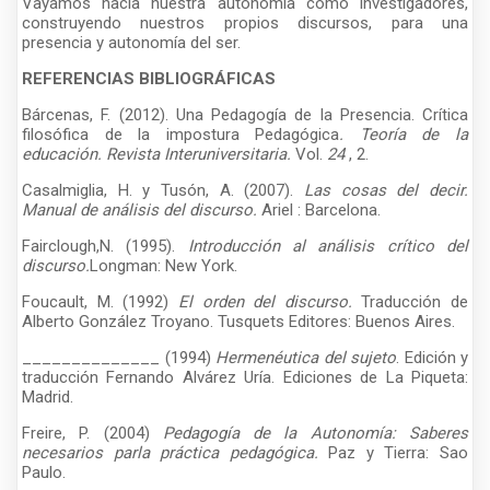
Vayamos hacia nuestra autonomía como investigadores,
construyendo nuestros propios discursos, para una
presencia y autonomía del ser.
REFERENCIAS BIBLIOGRÁFICAS
Bárcenas, F. (2012). Una Pedagogía de la Presencia. Crítica
filosófica de la impostura Pedagógica
. Teoría de la
educación. Revista Interuniversitaria.
Vol.
24
, 2.
Casalmiglia, H. y Tusón, A. (2007).
Las cosas del decir.
Manual de análisis del discurso.
Ariel : Barcelona.
Fairclough,N. (1995).
Introducción al análisis crítico del
discurso.
Longman: New York.
Foucault, M. (1992)
El orden del discurso.
Traducción de
Alberto González Troyano. Tusquets Editores: Buenos Aires.
______________ (1994)
Hermenéutica del sujeto
. Edición y
traducción Fernando Alvárez Uría. Ediciones de La Piqueta:
Madrid.
Freire, P. (2004)
Pedagogía de la Autonomía: Saberes
necesarios parla práctica pedagógica.
Paz y Tierra: Sao
Paulo.