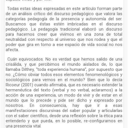
Todas estas ideas expresadas en este artículo forman parte
de un análisis crítico del discurso pedagógico que valora las
categorías pedagogía de la presencia y autonomía del ser.
Buscamos que éstas estén imbricadas en el discurso
pedagógico. La pedagogía tradicional elaboró un discurso
para hacernos creer que vivimos en una zona de total
neutralidad con respecto al universo que nos rodea y que el
poder que gira en torno a ese espacio de vida social no nos
afecta.
Cuán equivocados. No es verdad que hemos salido de una
crisálida, y que percibimos el mundo aislados de, lo que
llamaba Dilthey, “toda experiencia humana”, por supuesto que
no. ¿Cómo obviar todos esos elementos fenomenológicos y
sociológicos para vernos en el mundo? Bien que lo decía
Ricoeur (2001) cuando afirmaba, que es necesario extender la
hermenéutica del texto (verbal y no verbal, aclaramos) a la
acción de una experiencia, un modo de vivir y de estar en el
mundo que lo precede y pide ser dicho y expresado por
nosotros. En consecuencia, hay que ir a esas
manifestaciones discursivas del saber popular y articularlas
con el saber científico, desde una reflexión sobre la ética para
entenderlo y que pueda, en lo posible, re-configurarnos en
una presencia vital.