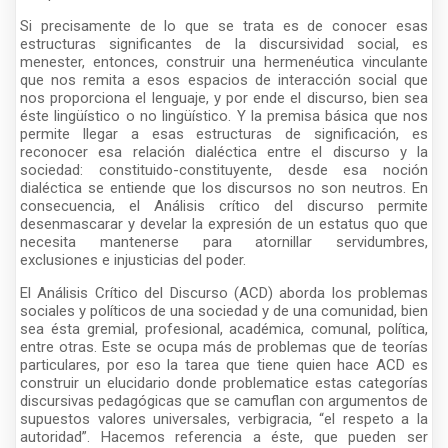
Si precisamente de lo que se trata es de conocer esas
estructuras significantes de la discursividad social, es
menester, entonces, construir una hermenéutica vinculante
que nos remita a esos espacios de interacción social que
nos proporciona el lenguaje, y por ende el discurso, bien sea
éste lingüístico o no lingüístico. Y la premisa básica que nos
permite llegar a esas estructuras de significación, es
reconocer esa relación dialéctica entre el discurso y la
sociedad: constituido-constituyente, desde esa noción
dialéctica se entiende que los discursos no son neutros. En
consecuencia, el Análisis crítico del discurso permite
desenmascarar y develar la expresión de un estatus quo que
necesita mantenerse para atornillar servidumbres,
exclusiones e injusticias del poder.
El Análisis Crítico del Discurso (ACD) aborda los problemas
sociales y políticos de una sociedad y de una comunidad, bien
sea ésta gremial, profesional, académica, comunal, política,
entre otras. Este se ocupa más de problemas que de teorías
particulares, por eso la tarea que tiene quien hace ACD es
construir un elucidario donde problematice estas categorías
discursivas pedagógicas que se camuflan con argumentos de
supuestos valores universales, verbigracia, “el respeto a la
autoridad”. Hacemos referencia a éste, que pueden ser