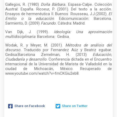
Gallegos, R. (1980)
Doña Bárbara.
Espasa-Calpe. Colección
Austral: España. Ricoeur, P. (2001). Del texto a la acción.
Ensayos de hermenéutica II. Buenos Rousseau, J.J.(2002).
El
Emilio o la educación
. Edicomunicación: Barcelona.
Sarmiento, D. (2009)
Facundo.
Cátedra: Madrid.
Van Dijk, J. (1999).
Ideología: Una aproximación
multidisciplinaria
. Barcelona: Gedisa.
Wodak, R. y Meyer, M. (2001).
Métodos de análisis del
discurso.
Traducido por Fernandez Aúz y Beatriz eguibar.
Gedisa:Barcelona Zemelman, H. (2013)
Educación,
Ciudadanía y desarrollo
. Conferencia dictada en el Encuentro
internacional de la Universidad de Marista de Valladolid en la
ciudad de Michoacán, México. Recuperado de
www.youtube.com/watch?v=fmCKGiu2eb8.
Share on Facebook
Share on Twitter