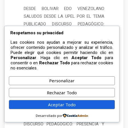
DESDE BOLIVAR EDO VENEZOLANO
SALUDOS DESDE LA UPEL POR EL TEMA
PUBLICADO DISCURSO PEDAGÓGICO:
PRESENCIA Y AUTONOMÍA DEL SER (UNA
Respetamos su privacidad
SUSTENTACIÓN DESDE LO HISTÓRICO).
Las cookies nos ayudan a mejorar su experiencia,
MIS SALUDOS A LOS COLEGAS.
ofrecer contenido personalizado y analizar el tráfico.
Puede elegir qué cookies permitir haciendo clic en
PROFESIORA VILMA GUERRA SANIELIT
Personalizar
. Haga clic en
Aceptar Todo
para
consentir o en
Rechazar Todo
para rechazar cookies
Responder
no esenciales.
Personalizar
JESUS AZUAJE ZABALETA
Rechazar Todo
enero 20, 2026 a las 7:08 pm
Aceptar Todo
SALUDOS Y FELICITACIONES POR LA
Desarrollado por
PUBICACION DEL TEMA VINCULADO A…
DISCURSO PEDAGÓGICO: PRESENCIA Y