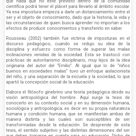
que nada que no esté previsto dentro de la comunidad
científica podrá tener el plácet para llevarlo al ámbito escolar.
Ya esa impostura empieza a darle un distanciamiento entre el
ser y el objeto de conocimiento, dado que la historia, la vida y
las circunstancias de quien busca aprender no importan a los
efectos de producir conocimientos y transferirlo en saber.
Rousseau (2002) también fue víctima de imposturas en el
discurso pedagógico, cuando se redujo su idea de la
disciplina y esfuerzo como forma de superar las malas
inclinaciones venidas de la sociedad. Esta se trastocó con
prácticas de autoritarismo disciplinario, muy lejos de la idea
originaria del autor del “Emilio”. Al igual que lo de “niños
buenos en sociedades malas” tuvo un enfoque aislacionista
del niño, y una separación de la escuela y la sociedad, lo que
apartó la concepción social de la educación.
Elabora el filósofo ginebrino una teoría pedagógica desde su
visión antropológica del hombre. Aquí surge la tesis de
conocerlo en su contexto social y en su dimensión humana,
sociológica y antropológica; es decir en su propia naturaleza
humana y condición humana, que se manifiestan ambas de
manera distinta y las cuales son susceptibles de ser
transformadas desde la educación. Se desprende de esta
tesis, el sentido subjetivo y las distintas dimensiones del ser
que deben tomarse en cuenta para su educación. Dicho de