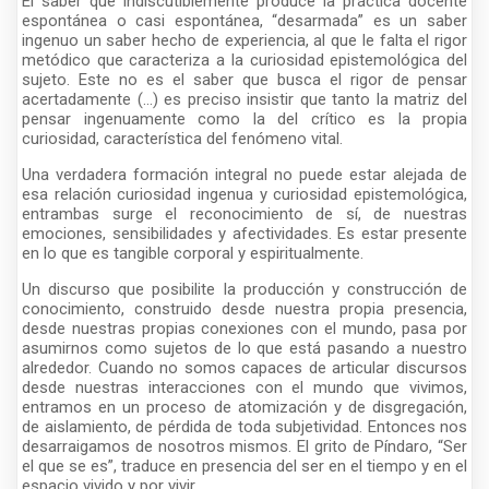
El saber que indiscutiblemente produce la práctica docente
espontánea o casi espontánea, “desarmada” es un saber
ingenuo un saber hecho de experiencia, al que le falta el rigor
metódico que caracteriza a la curiosidad epistemológica del
sujeto. Este no es el saber que busca el rigor de pensar
acertadamente (…) es preciso insistir que tanto la matriz del
pensar ingenuamente como la del crítico es la propia
curiosidad, característica del fenómeno vital.
Una verdadera formación integral no puede estar alejada de
esa relación curiosidad ingenua y curiosidad epistemológica,
entrambas surge el reconocimiento de sí, de nuestras
emociones, sensibilidades y afectividades. Es estar presente
en lo que es tangible corporal y espiritualmente.
Un discurso que posibilite la producción y construcción de
conocimiento, construido desde nuestra propia presencia,
desde nuestras propias conexiones con el mundo, pasa por
asumirnos como sujetos de lo que está pasando a nuestro
alrededor. Cuando no somos capaces de articular discursos
desde nuestras interacciones con el mundo que vivimos,
entramos en un proceso de atomización y de disgregación,
de aislamiento, de pérdida de toda subjetividad. Entonces nos
desarraigamos de nosotros mismos. El grito de Píndaro, “Ser
el que se es”, traduce en presencia del ser en el tiempo y en el
espacio vivido y por vivir.