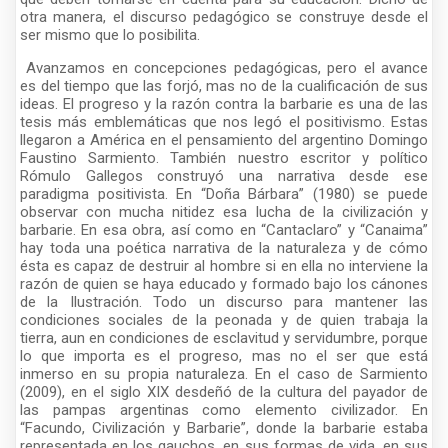
otra manera, el discurso pedagógico se construye desde el
ser mismo que lo posibilita.
Avanzamos en concepciones pedagógicas, pero el avance
es del tiempo que las forjó, mas no de la cualificación de sus
ideas. El progreso y la razón contra la barbarie es una de las
tesis más emblemáticas que nos legó el positivismo. Estas
llegaron a América en el pensamiento del argentino Domingo
Faustino Sarmiento. También nuestro escritor y político
Rómulo Gallegos construyó una narrativa desde ese
paradigma positivista. En “Doña Bárbara” (1980) se puede
observar con mucha nitidez esa lucha de la civilización y
barbarie. En esa obra, así como en “Cantaclaro” y “Canaima”
hay toda una poética narrativa de la naturaleza y de cómo
ésta es capaz de destruir al hombre si en ella no interviene la
razón de quien se haya educado y formado bajo los cánones
de la Ilustración. Todo un discurso para mantener las
condiciones sociales de la peonada y de quien trabaja la
tierra, aun en condiciones de esclavitud y servidumbre, porque
lo que importa es el progreso, mas no el ser que está
inmerso en su propia naturaleza. En el caso de Sarmiento
(2009), en el siglo XIX desdeñó de la cultura del payador de
las pampas argentinas como elemento civilizador. En
“Facundo, Civilización y Barbarie”, donde la barbarie estaba
representada en los gauchos, en sus formas de vida, en sus