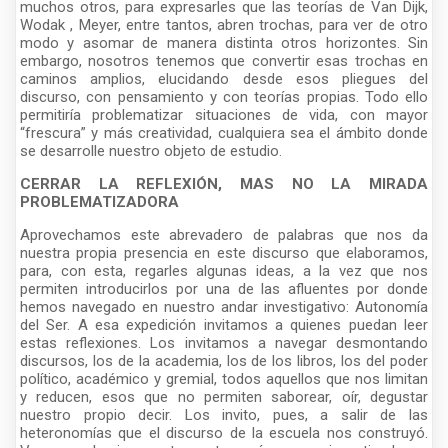
muchos otros, para expresarles que las teorías de Van Dijk,
Wodak , Meyer, entre tantos, abren trochas, para ver de otro
modo y asomar de manera distinta otros horizontes. Sin
embargo, nosotros tenemos que convertir esas trochas en
caminos amplios, elucidando desde esos pliegues del
discurso, con pensamiento y con teorías propias. Todo ello
permitiría problematizar situaciones de vida, con mayor
“frescura” y más creatividad, cualquiera sea el ámbito donde
se desarrolle nuestro objeto de estudio.
CERRAR LA REFLEXIÓN, MAS NO LA MIRADA
PROBLEMATIZADORA
Aprovechamos este abrevadero de palabras que nos da
nuestra propia presencia en este discurso que elaboramos,
para, con esta, regarles algunas ideas, a la vez que nos
permiten introducirlos por una de las afluentes por donde
hemos navegado en nuestro andar investigativo: Autonomía
del Ser. A esa expedición invitamos a quienes puedan leer
estas reflexiones. Los invitamos a navegar desmontando
discursos, los de la academia, los de los libros, los del poder
político, académico y gremial, todos aquellos que nos limitan
y reducen, esos que no permiten saborear, oír, degustar
nuestro propio decir. Los invito, pues, a salir de las
heteronomías que el discurso de la escuela nos construyó.