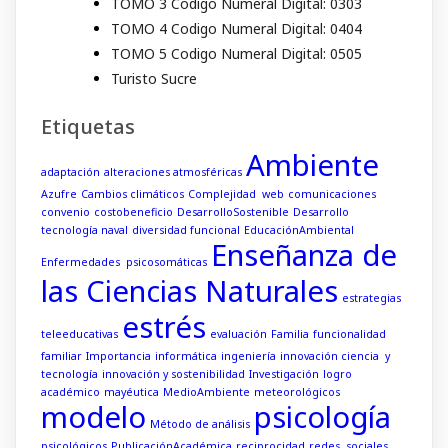
TOMO 3 Codigo Numeral Digital: 0303
TOMO 4 Codigo Numeral Digital: 0404
TOMO 5 Codigo Numeral Digital: 0505
Turisto Sucre
Etiquetas
Ambiente
adaptación
alteraciones atmosféricas
Azufre
Cambios climáticos
Complejidad web
comunicaciones
convenio
costobeneficio
DesarrolloSostenible
Desarrollo
tecnología naval
diversidad funcional
EducaciónAmbiental
Enseñanza de
Enfermedades psicosomáticas
las Ciencias Naturales
estrategias
estrés
teleeducativas
evaluación
Familia
funcionalidad
familiar
Importancia
informática
ingeniería
innovación ciencia y
tecnología
innovación y sostenibilidad
Investigación
logro
académico
mayéutica
MedioAmbiente
meteorológicos
modelo
psicología
Método de análisis
psicológicos
PublicaciónAcadémica
reciprocidad
redes sociales