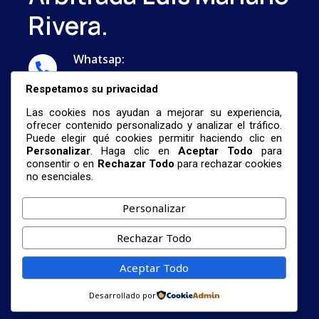
Rivera.
Whatsap:
...
Respetamos su privacidad
Correo:
Las cookies nos ayudan a mejorar su experiencia,
nestormalave26@gmail.com
ofrecer contenido personalizado y analizar el tráfico.
Puede elegir qué cookies permitir haciendo clic en
Personalizar
. Haga clic en
Aceptar Todo
para
consentir o en
Rechazar Todo
para rechazar cookies
no esenciales.
Personalizar
© 2026 Centro De Investigación De Formación
Rechazar Todo
Profesional Universitaria Y La Revista
Científica Arbitrada Luis Mariano Rivera.
Aceptar Todo
Términos De Servicio
Política
Cookies
Desarrollado por