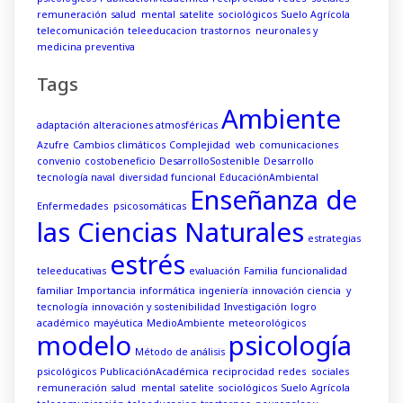
remuneración
salud mental
satelite
sociológicos
Suelo Agrícola
telecomunicación
teleeducacion
trastornos neuronales y
medicina preventiva
Tags
Ambiente
adaptación
alteraciones atmosféricas
Azufre
Cambios climáticos
Complejidad web
comunicaciones
convenio
costobeneficio
DesarrolloSostenible
Desarrollo
tecnología naval
diversidad funcional
EducaciónAmbiental
Enseñanza de
Enfermedades psicosomáticas
las Ciencias Naturales
estrategias
estrés
teleeducativas
evaluación
Familia
funcionalidad
familiar
Importancia
informática
ingeniería
innovación ciencia y
tecnología
innovación y sostenibilidad
Investigación
logro
académico
mayéutica
MedioAmbiente
meteorológicos
modelo
psicología
Método de análisis
psicológicos
PublicaciónAcadémica
reciprocidad
redes sociales
remuneración
salud mental
satelite
sociológicos
Suelo Agrícola