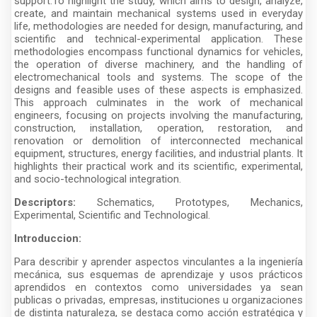
support.To highlight the study, which aims to design, analyze,
create, and maintain mechanical systems used in everyday
life, methodologies are needed for design, manufacturing, and
scientific and technical-experimental application. These
methodologies encompass functional dynamics for vehicles,
the operation of diverse machinery, and the handling of
electromechanical tools and systems. The scope of the
designs and feasible uses of these aspects is emphasized.
This approach culminates in the work of mechanical
engineers, focusing on projects involving the manufacturing,
construction, installation, operation, restoration, and
renovation or demolition of interconnected mechanical
equipment, structures, energy facilities, and industrial plants. It
highlights their practical work and its scientific, experimental,
and socio-technological integration.
Descriptors:
Schematics, Prototypes, Mechanics,
Experimental, Scientific and Technological.
Introduccion:
Para describir y aprender aspectos vinculantes a la ingeniería
mecánica, sus esquemas de aprendizaje y usos prácticos
aprendidos en contextos como universidades ya sean
publicas o privadas, empresas, instituciones u organizaciones
de distinta naturaleza, se destaca como acción estratégica y