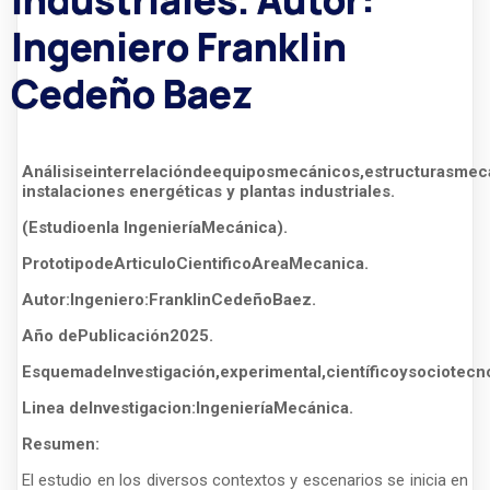
Ingeniero Franklin
Cedeño Baez
Análisis
e
interrelación
de
equipos
mecánicos,
estructuras
mecá
instalaciones energéticas y plantas industriales.
(Estudio
en
la
Ingeniería
Mecánica).
Prototipo
de
Articulo
Cientifico
Area
Mecanica.
Autor:
Ingeniero:
Franklin
Cedeño
Baez.
Año
de
Publicación
2025.
Esquema
de
Investigación,
experimental,
científico
y
socio
tecn
Linea
de
Investigacion:
Ingeniería
Mecánica.
Resumen:
El estudio en los diversos contextos y escenarios se inicia en