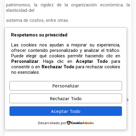
patrimonios, la rigidez de la organización económica, la
elasticidad del
sistema de costos, entre otras.
Respetamos su privacidad
Las cookies nos ayudan a mejorar su experiencia,
ofrecer contenido personalizado y analizar el tráfico.
Puede elegir qué cookies permitir haciendo clic en
Share on Facebook
Share on Twitter
Personalizar
. Haga clic en
Aceptar Todo
para
consentir o en
Rechazar Todo
para rechazar cookies
no esenciales.
Previous
EVALUACIÓN
Personalizar
Next
FINANCIERA
LA PRODUCCIÓN Y
Rechazar Todo
PLANTA PILOTO DE
EL MERCADEO
ALIMENTO U.P.T.P
AGRARIO.
Aceptar Todo
LUIS MARIANO
RIVERA.
Desarrollado por