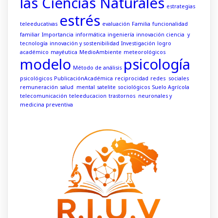
las Ciencias Naturales
estrategias
estrés
teleeducativas
evaluación
Familia
funcionalidad
familiar
Importancia
informática
ingeniería
innovación ciencia y
tecnología
innovación y sostenibilidad
Investigación
logro
académico
mayéutica
MedioAmbiente
meteorológicos
modelo
psicología
Método de análisis
psicológicos
PublicaciónAcadémica
reciprocidad
redes sociales
remuneración
salud mental
satelite
sociológicos
Suelo Agrícola
telecomunicación
teleeducacion
trastornos neuronales y
medicina preventiva