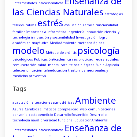
Enseñanza de
Enfermedades psicosomáticas
las Ciencias Naturales
estrategias
estrés
teleeducativas
evaluación
Familia
funcionalidad
familiar
Importancia
informática
ingeniería
innovación ciencia y
tecnología
innovación y sostenibilidad
Investigación
logro
académico
mayéutica
MedioAmbiente
meteorológicos
modelo
psicología
Método de análisis
psicológicos
PublicaciónAcadémica
reciprocidad
redes sociales
remuneración
salud mental
satelite
sociológicos
Suelo Agrícola
telecomunicación
teleeducacion
trastornos neuronales y
medicina preventiva
Tags
Ambiente
adaptación
alteraciones atmosféricas
Azufre
Cambios climáticos
Complejidad web
comunicaciones
convenio
costobeneficio
DesarrolloSostenible
Desarrollo
tecnología naval
diversidad funcional
EducaciónAmbiental
Enseñanza de
Enfermedades psicosomáticas