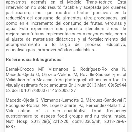
apoyamos además en el Modelo Trans-teórico. Esta
intervención no solo resultó factible y aceptada por quienes
participaron, sino que mostró efectos positivos en la
reducción del consumo de alimentos ultra-procesados, así
como en el incremento del consumo de frutas, verduras y
agua. Esta experiencia nos permitió identificar áreas de
mejora para futuras implementaciones a mayor escala, como
el ajuste de materiales didácticos y el fortalecimiento del
acompañamiento a lo largo del proceso educativo,
educativas para promover hábitos saludables.
Referencias Bibliográficas:
Bernal-Orozco MF, Vizmanos B, Rodríguez-Ro cha N,
Macedo-Ojeda G, Orozco-Valerio M, Rovi llé-Sausse F, et al
Validation of a Mexican food photograph album as a tool to
visually estimate food amounts Br J Nutr 2013 Mar;109(5):944
52 doi:10.1017/S0007114512002127.
Macedo-Ojeda G, Vizmanos-Lamotte B, Márquez-Sandoval F,
Rodríguez-Rocha NP, López-Uriarte PJ, Fernández-Ballart J.
Vali dation of a semi-quantitative food frequency
questionnaire to assess food groups and nu trient intake,
Nutr Hosp. 2013;28(6):2212-20. doi:10.3305/nh, 2013-28-6-
6887.