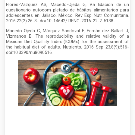
Flores-Vázquez AS, Macedo-Ojeda G, Va lidación de un
cuestionario autocom pletado de hábitos alimentarios para
adolescentes en Jalisco, México. Rev Esp Nutr Comunitaria.
2016;22(2):26-3- doi:10-14642/ RENC-2016-22-2-5138-
Macedo-Ojeda G, Márquez-Sandoval F, Fernán dez-Ballart J,
Vizmanos B. The reproducibility and relative validity of a
Mexican Diet Qual ity Index (ICDMx) for the assessment of
the habitual diet of adults. Nutrients. 2016 Sep 23;8(9):516-
doi:10.3390/nu8090516.