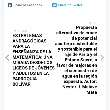
Share on Facebook
Share on Twitter
Next
Propuesta
Previous
alternativa de cruce
ESTRATEGIAS
de potencial
ANDRAGÓGICAS
acuífero sustentable
PARA LA
y sostenible para el
ENSEÑANZA DE LA
Eje de Paria y el
MATEMÁTICA: UNA
Estado Sucre, a
MIRADA DESDE LOS
favor de mejoras en
LICEOS DE JÓVENES
el suministro de
Y ADULTOS EN LA
agua en la región
PARROQUIA
expuesta. Autor:
BOLÍVAR
Nestor J. Malave
Mata