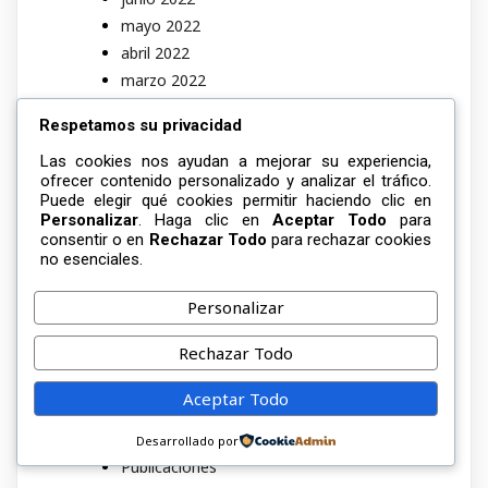
mayo 2022
abril 2022
marzo 2022
febrero 2022
Respetamos su privacidad
junio 2021
mayo 2021
Las cookies nos ayudan a mejorar su experiencia,
ofrecer contenido personalizado y analizar el tráfico.
abril 2021
Puede elegir qué cookies permitir haciendo clic en
marzo 2021
Personalizar
. Haga clic en
Aceptar Todo
para
consentir o en
Rechazar Todo
para rechazar cookies
febrero 2021
no esenciales.
Categorías
Personalizar
cafe
Rechazar Todo
Informativas
Libros
Aceptar Todo
Proyecto – Trabajo
Proyectos de Investigacion
Desarrollado por
Publicaciones