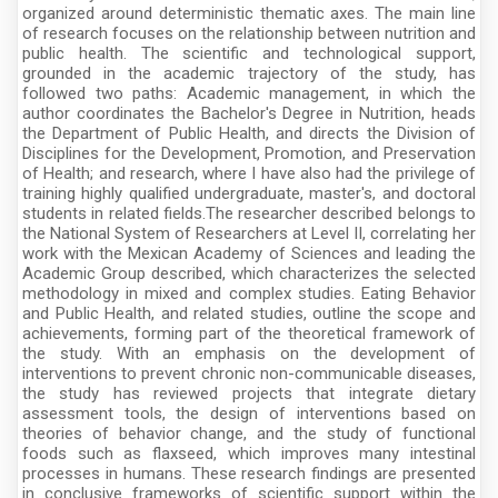
organized around deterministic thematic axes. The main line
of research focuses on the relationship between nutrition and
public health. The scientific and technological support,
grounded in the academic trajectory of the study, has
followed two paths: Academic management, in which the
author coordinates the Bachelor's Degree in Nutrition, heads
the Department of Public Health, and directs the Division of
Disciplines for the Development, Promotion, and Preservation
of Health; and research, where I have also had the privilege of
training highly qualified undergraduate, master's, and doctoral
students in related fields.The researcher described belongs to
the National System of Researchers at Level II, correlating her
work with the Mexican Academy of Sciences and leading the
Academic Group described, which characterizes the selected
methodology in mixed and complex studies. Eating Behavior
and Public Health, and related studies, outline the scope and
achievements, forming part of the theoretical framework of
the study. With an emphasis on the development of
interventions to prevent chronic non-communicable diseases,
the study has reviewed projects that integrate dietary
assessment tools, the design of interventions based on
theories of behavior change, and the study of functional
foods such as flaxseed, which improves many intestinal
processes in humans. These research findings are presented
in conclusive frameworks of scientific support within the