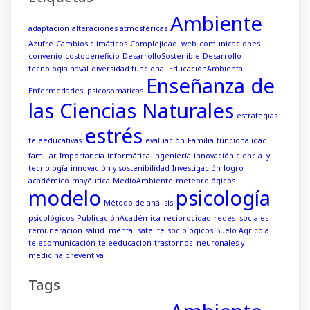
Ambiente
adaptación
alteraciones atmosféricas
Azufre
Cambios climáticos
Complejidad web
comunicaciones
convenio
costobeneficio
DesarrolloSostenible
Desarrollo
tecnología naval
diversidad funcional
EducaciónAmbiental
Enseñanza de
Enfermedades psicosomáticas
las Ciencias Naturales
estrategias
estrés
teleeducativas
evaluación
Familia
funcionalidad
familiar
Importancia
informática
ingeniería
innovación ciencia y
tecnología
innovación y sostenibilidad
Investigación
logro
académico
mayéutica
MedioAmbiente
meteorológicos
modelo
psicología
Método de análisis
psicológicos
PublicaciónAcadémica
reciprocidad
redes sociales
remuneración
salud mental
satelite
sociológicos
Suelo Agrícola
telecomunicación
teleeducacion
trastornos neuronales y
medicina preventiva
Tags