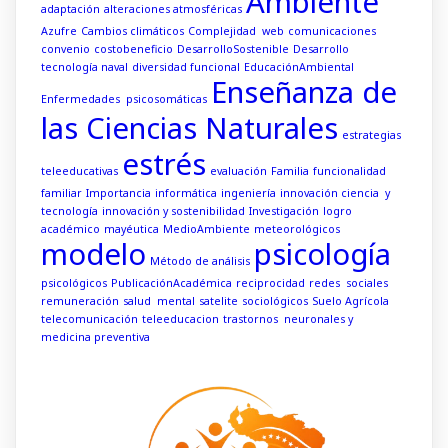
Ambiente
adaptación
alteraciones atmosféricas
Azufre
Cambios climáticos
Complejidad web
comunicaciones
convenio
costobeneficio
DesarrolloSostenible
Desarrollo
tecnología naval
diversidad funcional
EducaciónAmbiental
Enseñanza de
Enfermedades psicosomáticas
las Ciencias Naturales
estrategias
estrés
teleeducativas
evaluación
Familia
funcionalidad
familiar
Importancia
informática
ingeniería
innovación ciencia y
tecnología
innovación y sostenibilidad
Investigación
logro
académico
mayéutica
MedioAmbiente
meteorológicos
modelo
psicología
Método de análisis
psicológicos
PublicaciónAcadémica
reciprocidad
redes sociales
remuneración
salud mental
satelite
sociológicos
Suelo Agrícola
telecomunicación
teleeducacion
trastornos neuronales y
medicina preventiva