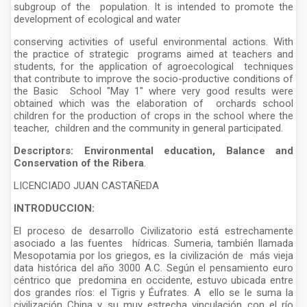
subgroup of the population. It is intended to promote the
development of ecological and water
conserving activities of useful environmental actions. With
the practice of strategic programs aimed at teachers and
students, for the application of agroecological techniques
that contribute to improve the socio-productive conditions of
the Basic School "May 1" where very good results were
obtained which was the elaboration of orchards school
children for the production of crops in the school where the
teacher, children and the community in general participated.
Descriptors: Environmental education, Balance and
Conservation of the Ribera
.
LICENCIADO JUAN CASTAÑEDA
INTRODUCCION:
El proceso de desarrollo Civilizatorio está estrechamente
asociado a las fuentes hídricas. Sumeria, también llamada
Mesopotamia por los griegos, es la civilización de más vieja
data histórica del año 3000 A.C. Según el pensamiento euro
céntrico que predomina en occidente, estuvo ubicada entre
dos grandes ríos: el Tigris y Éufrates. A ello se le suma la
civilización China y su muy estrecha vinculación con el río