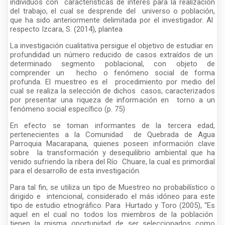
individuos con características de interés para la realización
del trabajo, el cual se desprende del universo o población,
que ha sido anteriormente delimitada por el investigador. Al
respecto Izcara, S. (2014), plantea
La investigación cualitativa persigue el objetivo de estudiar en
profundidad un número reducido de casos extraídos de un
determinado segmento poblacional, con objeto de
comprender un hecho o fenómeno social de forma
profunda. El muestreo es el procedimiento por medio del
cual se realiza la selección de dichos casos, caracterizados
por presentar una riqueza de información en torno a un
fenómeno social específico (p. 75)
En efecto se toman informantes de la tercera edad,
pertenecientes a la Comunidad de Quebrada de Agua
Parroquia Macarapana, quienes poseen información clave
sobre la transformación y desequilibrio ambiental que ha
venido sufriendo la ribera del Río Chuare, la cual es primordial
para el desarrollo de esta investigación.
Para tal fin, se utiliza un tipo de Muestreo no probabilístico o
dirigido e intencional, considerado el más idóneo para este
tipo de estudio etnográfico. Para Hurtado y Toro (2005), “Es
aquel en el cual no todos los miembros de la población
tienen la misma oportunidad de ser seleccionados como