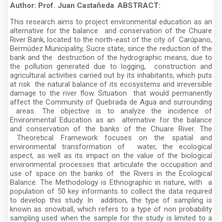
Author: Prof. Juan Castañeda
.
ABSTRACT:
This research aims to project environmental education as an
alternative for the balance and conservation of the Chuare
River Bank, located to the north-east of the city of Carúpano,
Bermúdez Municipality, Sucre state, since the reduction of the
bank and the destruction of the hydrographic means, due to
the pollution generated due to logging, construction and
agricultural activities carried out by its inhabitants, which puts
at risk the natural balance of its ecosystems and irreversible
damage to the river flow. Situation that would permanently
affect the Community of Quebrada de Agua and surrounding
areas. The objective is to analyze the incidence of
Environmental Education as an alternative for the balance
and conservation of the banks of the Chuare River. The
Theoretical Framework focuses on the spatial and
environmental transformation of water, the ecological
aspect, as well as its impact on the value of the biological
environmental processes that articulate the occupation and
use of space on the banks of the Rivers in the Ecological
Balance. The Methodology is Ethnographic in nature, with a
population of 50 key informants to collect the data required
to develop this study. In addition, the type of sampling is
known as snowball, which refers to a type of non probability
sampling used when the sample for the study is limited to a