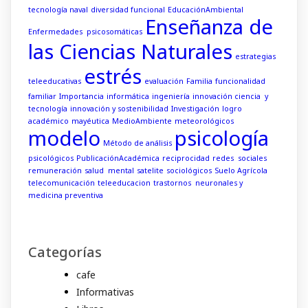
tecnología naval
diversidad funcional
EducaciónAmbiental
Enseñanza de
Enfermedades psicosomáticas
las Ciencias Naturales
estrategias
estrés
teleeducativas
evaluación
Familia
funcionalidad
familiar
Importancia
informática
ingeniería
innovación ciencia y
tecnología
innovación y sostenibilidad
Investigación
logro
académico
mayéutica
MedioAmbiente
meteorológicos
modelo
psicología
Método de análisis
psicológicos
PublicaciónAcadémica
reciprocidad
redes sociales
remuneración
salud mental
satelite
sociológicos
Suelo Agrícola
telecomunicación
teleeducacion
trastornos neuronales y
medicina preventiva
Categorías
cafe
Informativas