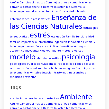
Azufre
Cambios climáticos
Complejidad web
comunicaciones
convenio
costobeneficio
DesarrolloSostenible
Desarrollo
tecnología naval
diversidad funcional
EducaciónAmbiental
Enseñanza de
Enfermedades psicosomáticas
las Ciencias Naturales
estrategias
estrés
teleeducativas
evaluación
Familia
funcionalidad
familiar
Importancia
informática
ingeniería
innovación ciencia y
tecnología
innovación y sostenibilidad
Investigación
logro
académico
mayéutica
MedioAmbiente
meteorológicos
modelo
psicología
Método de análisis
psicológicos
PublicaciónAcadémica
reciprocidad
redes sociales
remuneración
salud mental
satelite
sociológicos
Suelo Agrícola
telecomunicación
teleeducacion
trastornos neuronales y
medicina preventiva
Tags
Ambiente
adaptación
alteraciones atmosféricas
Azufre
Cambios climáticos
Complejidad web
comunicaciones
convenio
costobeneficio
DesarrolloSostenible
Desarrollo