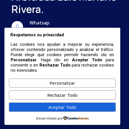
Rivera.
Whatsap:
...
Respetamos su privacidad
Correo:
Las cookies nos ayudan a mejorar su experiencia,
nestormalave26@gmail.com
ofrecer contenido personalizado y analizar el tráfico.
Puede elegir qué cookies permitir haciendo clic en
Personalizar
. Haga clic en
Aceptar Todo
para
consentir o en
Rechazar Todo
para rechazar cookies
no esenciales.
Personalizar
© 2026 Centro De Investigación De Formación
Rechazar Todo
Profesional Universitaria Y La Revista
Científica Arbitrada Luis Mariano Rivera.
Aceptar Todo
Términos De Servicio
Política
Cookies
Desarrollado por