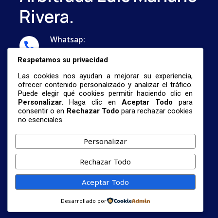
Rivera.
Whatsap:
...
Respetamos su privacidad
Correo:
Las cookies nos ayudan a mejorar su experiencia,
nestormalave26@gmail.com
ofrecer contenido personalizado y analizar el tráfico.
Puede elegir qué cookies permitir haciendo clic en
Personalizar
. Haga clic en
Aceptar Todo
para
consentir o en
Rechazar Todo
para rechazar cookies
no esenciales.
Personalizar
© 2026 Centro De Investigación De Formación
Rechazar Todo
Profesional Universitaria Y La Revista
Científica Arbitrada Luis Mariano Rivera.
Aceptar Todo
Términos De Servicio
Política
Cookies
Desarrollado por