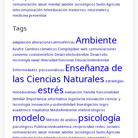
remuneración
salud mental
satelite
sociológicos
Suelo Agrícola
telecomunicación
teleeducacion
trastornos neuronales y
medicina preventiva
Tags
Ambiente
adaptación
alteraciones atmosféricas
Azufre
Cambios climáticos
Complejidad web
comunicaciones
convenio
costobeneficio
DesarrolloSostenible
Desarrollo
tecnología naval
diversidad funcional
EducaciónAmbiental
Enseñanza de
Enfermedades psicosomáticas
las Ciencias Naturales
estrategias
estrés
teleeducativas
evaluación
Familia
funcionalidad
familiar
Importancia
informática
ingeniería
innovación ciencia y
tecnología
innovación y sostenibilidad
Investigación
logro
académico
mayéutica
MedioAmbiente
meteorológicos
modelo
psicología
Método de análisis
psicológicos
PublicaciónAcadémica
reciprocidad
redes sociales
remuneración
salud mental
satelite
sociológicos
Suelo Agrícola
telecomunicación
teleeducacion
trastornos neuronales y