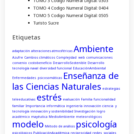
TOMO 3 Codigo Numeral Digital: 0303
TOMO 4 Codigo Numeral Digital: 0404
TOMO 5 Codigo Numeral Digital: 0505
Turisto Sucre
Etiquetas
Ambiente
adaptación
alteraciones atmosféricas
Azufre
Cambios climáticos
Complejidad web
comunicaciones
convenio
costobeneficio
DesarrolloSostenible
Desarrollo
tecnología naval
diversidad funcional
EducaciónAmbiental
Enseñanza de
Enfermedades psicosomáticas
las Ciencias Naturales
estrategias
estrés
teleeducativas
evaluación
Familia
funcionalidad
familiar
Importancia
informática
ingeniería
innovación ciencia y
tecnología
innovación y sostenibilidad
Investigación
logro
académico
mayéutica
MedioAmbiente
meteorológicos
modelo
psicología
Método de análisis
psicológicos
PublicaciónAcadémica
reciprocidad
redes sociales