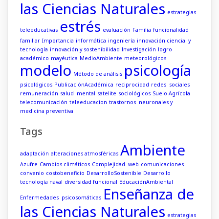
las Ciencias Naturales
estrategias
estrés
teleeducativas
evaluación
Familia
funcionalidad
familiar
Importancia
informática
ingeniería
innovación ciencia y
tecnología
innovación y sostenibilidad
Investigación
logro
académico
mayéutica
MedioAmbiente
meteorológicos
modelo
psicología
Método de análisis
psicológicos
PublicaciónAcadémica
reciprocidad
redes sociales
remuneración
salud mental
satelite
sociológicos
Suelo Agrícola
telecomunicación
teleeducacion
trastornos neuronales y
medicina preventiva
Tags
Ambiente
adaptación
alteraciones atmosféricas
Azufre
Cambios climáticos
Complejidad web
comunicaciones
convenio
costobeneficio
DesarrolloSostenible
Desarrollo
tecnología naval
diversidad funcional
EducaciónAmbiental
Enseñanza de
Enfermedades psicosomáticas
las Ciencias Naturales
estrategias