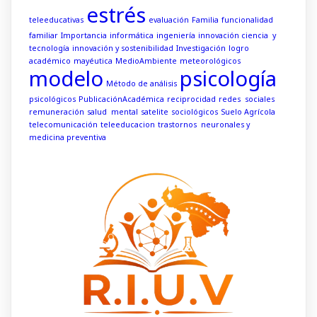
estrés
teleeducativas
evaluación
Familia
funcionalidad
familiar
Importancia
informática
ingeniería
innovación ciencia y
tecnología
innovación y sostenibilidad
Investigación
logro
académico
mayéutica
MedioAmbiente
meteorológicos
modelo
psicología
Método de análisis
psicológicos
PublicaciónAcadémica
reciprocidad
redes sociales
remuneración
salud mental
satelite
sociológicos
Suelo Agrícola
telecomunicación
teleeducacion
trastornos neuronales y
medicina preventiva