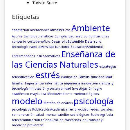
Turisto Sucre
Etiquetas
Ambiente
adaptación
alteraciones atmosféricas
Azufre
Cambios climáticos
Complejidad web
comunicaciones
convenio
costobeneficio
DesarrolloSostenible
Desarrollo
tecnología naval
diversidad funcional
EducaciónAmbiental
Enseñanza de
Enfermedades psicosomáticas
las Ciencias Naturales
estrategias
estrés
teleeducativas
evaluación
Familia
funcionalidad
familiar
Importancia
informática
ingeniería
innovación ciencia y
tecnología
innovación y sostenibilidad
Investigación
logro
académico
mayéutica
MedioAmbiente
meteorológicos
modelo
psicología
Método de análisis
psicológicos
PublicaciónAcadémica
reciprocidad
redes sociales
remuneración
salud mental
satelite
sociológicos
Suelo Agrícola
telecomunicación
teleeducacion
trastornos neuronales y
medicina preventiva