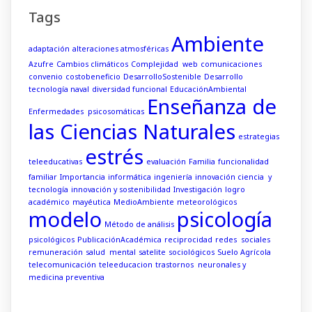
Tags
Ambiente
adaptación
alteraciones atmosféricas
Azufre
Cambios climáticos
Complejidad web
comunicaciones
convenio
costobeneficio
DesarrolloSostenible
Desarrollo
tecnología naval
diversidad funcional
EducaciónAmbiental
Enseñanza de
Enfermedades psicosomáticas
las Ciencias Naturales
estrategias
estrés
teleeducativas
evaluación
Familia
funcionalidad
familiar
Importancia
informática
ingeniería
innovación ciencia y
tecnología
innovación y sostenibilidad
Investigación
logro
académico
mayéutica
MedioAmbiente
meteorológicos
modelo
psicología
Método de análisis
psicológicos
PublicaciónAcadémica
reciprocidad
redes sociales
remuneración
salud mental
satelite
sociológicos
Suelo Agrícola
telecomunicación
teleeducacion
trastornos neuronales y
medicina preventiva