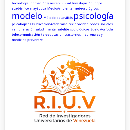
tecnología
innovación y sostenibilidad
Investigación
logro
académico
mayéutica
MedioAmbiente
meteorológicos
modelo
psicología
Método de análisis
psicológicos
PublicaciónAcadémica
reciprocidad
redes sociales
remuneración
salud mental
satelite
sociológicos
Suelo Agrícola
telecomunicación
teleeducacion
trastornos neuronales y
medicina preventiva