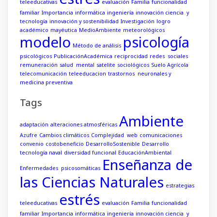
teleeducativas
evaluación
Familia
funcionalidad
familiar
Importancia
informática
ingeniería
innovación ciencia y
tecnología
innovación y sostenibilidad
Investigación
logro
académico
mayéutica
MedioAmbiente
meteorológicos
modelo
psicología
Método de análisis
psicológicos
PublicaciónAcadémica
reciprocidad
redes sociales
remuneración
salud mental
satelite
sociológicos
Suelo Agrícola
telecomunicación
teleeducacion
trastornos neuronales y
medicina preventiva
Tags
Ambiente
adaptación
alteraciones atmosféricas
Azufre
Cambios climáticos
Complejidad web
comunicaciones
convenio
costobeneficio
DesarrolloSostenible
Desarrollo
tecnología naval
diversidad funcional
EducaciónAmbiental
Enseñanza de
Enfermedades psicosomáticas
las Ciencias Naturales
estrategias
estrés
teleeducativas
evaluación
Familia
funcionalidad
familiar
Importancia
informática
ingeniería
innovación ciencia y