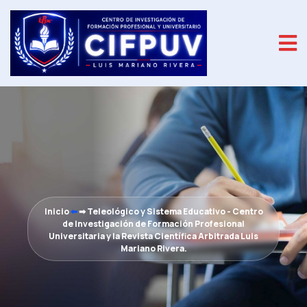
Inicio
⬅
➡
Teleológico y Sistema Educativo - Centro
de Investigación de Formación Profesional
Universitaria y la Revista Científica Arbitrada Luis
Mariano Rivera.