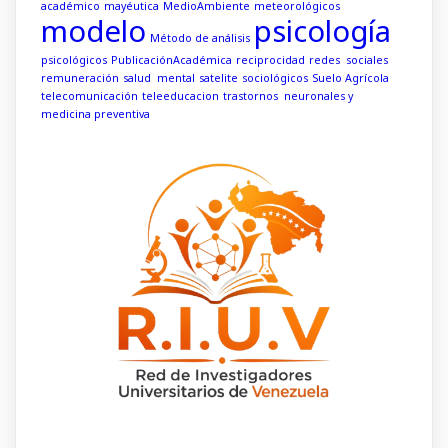
académico
mayéutica
MedioAmbiente
meteorológicos
modelo
psicología
Método de análisis
psicológicos
PublicaciónAcadémica
reciprocidad
redes sociales
remuneración
salud mental
satelite
sociológicos
Suelo Agrícola
telecomunicación
teleeducacion
trastornos neuronales y
medicina preventiva