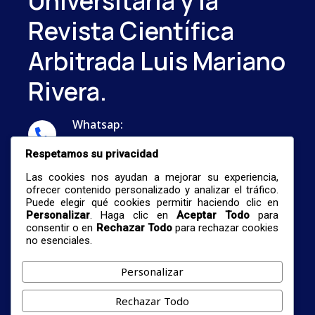
Universitaria y la
Revista Científica
Arbitrada Luis Mariano
Rivera.
Whatsap:
...
Respetamos su privacidad
Correo:
Las cookies nos ayudan a mejorar su experiencia,
nestormalave26@gmail.com
ofrecer contenido personalizado y analizar el tráfico.
Puede elegir qué cookies permitir haciendo clic en
Personalizar
. Haga clic en
Aceptar Todo
para
consentir o en
Rechazar Todo
para rechazar cookies
no esenciales.
Personalizar
© 2026 Centro De Investigación De Formación
Rechazar Todo
Profesional Universitaria Y La Revista