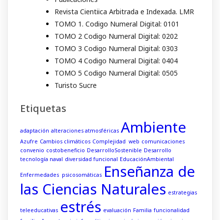
Revista Cientiica Arbitrada e Indexada. LMR
TOMO 1. Codigo Numeral Digital: 0101
TOMO 2 Codigo Numeral Digital: 0202
TOMO 3 Codigo Numeral Digital: 0303
TOMO 4 Codigo Numeral Digital: 0404
TOMO 5 Codigo Numeral Digital: 0505
Turisto Sucre
Etiquetas
Ambiente
adaptación
alteraciones atmosféricas
Azufre
Cambios climáticos
Complejidad web
comunicaciones
convenio
costobeneficio
DesarrolloSostenible
Desarrollo
tecnología naval
diversidad funcional
EducaciónAmbiental
Enseñanza de
Enfermedades psicosomáticas
las Ciencias Naturales
estrategias
estrés
teleeducativas
evaluación
Familia
funcionalidad