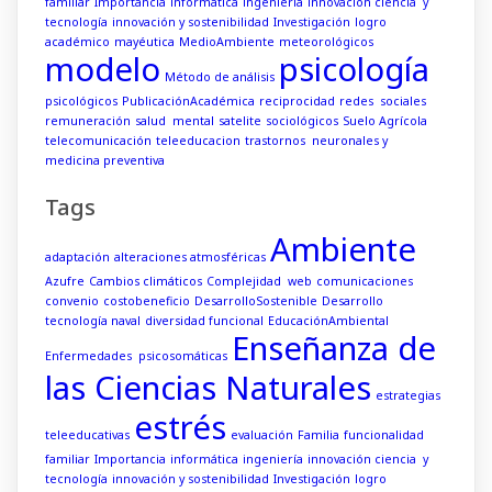
familiar
Importancia
informática
ingeniería
innovación ciencia y
tecnología
innovación y sostenibilidad
Investigación
logro
académico
mayéutica
MedioAmbiente
meteorológicos
modelo
psicología
Método de análisis
psicológicos
PublicaciónAcadémica
reciprocidad
redes sociales
remuneración
salud mental
satelite
sociológicos
Suelo Agrícola
telecomunicación
teleeducacion
trastornos neuronales y
medicina preventiva
Tags
Ambiente
adaptación
alteraciones atmosféricas
Azufre
Cambios climáticos
Complejidad web
comunicaciones
convenio
costobeneficio
DesarrolloSostenible
Desarrollo
tecnología naval
diversidad funcional
EducaciónAmbiental
Enseñanza de
Enfermedades psicosomáticas
las Ciencias Naturales
estrategias
estrés
teleeducativas
evaluación
Familia
funcionalidad
familiar
Importancia
informática
ingeniería
innovación ciencia y
tecnología
innovación y sostenibilidad
Investigación
logro