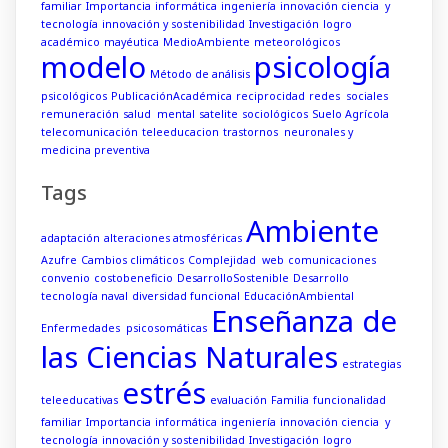
familiar
Importancia
informática
ingeniería
innovación ciencia y
tecnología
innovación y sostenibilidad
Investigación
logro
académico
mayéutica
MedioAmbiente
meteorológicos
modelo
psicología
Método de análisis
psicológicos
PublicaciónAcadémica
reciprocidad
redes sociales
remuneración
salud mental
satelite
sociológicos
Suelo Agrícola
telecomunicación
teleeducacion
trastornos neuronales y
medicina preventiva
Tags
Ambiente
adaptación
alteraciones atmosféricas
Azufre
Cambios climáticos
Complejidad web
comunicaciones
convenio
costobeneficio
DesarrolloSostenible
Desarrollo
tecnología naval
diversidad funcional
EducaciónAmbiental
Enseñanza de
Enfermedades psicosomáticas
las Ciencias Naturales
estrategias
estrés
teleeducativas
evaluación
Familia
funcionalidad
familiar
Importancia
informática
ingeniería
innovación ciencia y
tecnología
innovación y sostenibilidad
Investigación
logro