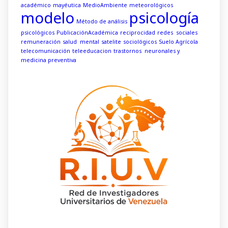
académico
mayéutica
MedioAmbiente
meteorológicos
modelo
psicología
Método de análisis
psicológicos
PublicaciónAcadémica
reciprocidad
redes sociales
remuneración
salud mental
satelite
sociológicos
Suelo Agrícola
telecomunicación
teleeducacion
trastornos neuronales y
medicina preventiva