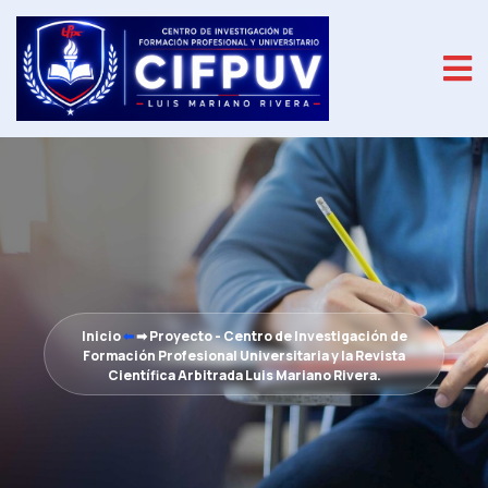
Inicio
⬅
➡
Proyecto - Centro de Investigación de
Formación Profesional Universitaria y la Revista
Científica Arbitrada Luis Mariano Rivera.