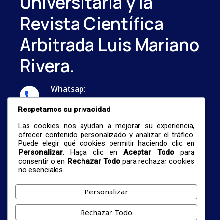
Universitaria y la
Revista Científica
Arbitrada Luis Mariano
Rivera.
Whatsap:
...
Respetamos su privacidad
Correo:
Las cookies nos ayudan a mejorar su experiencia,
nestormalave26@gmail.com
ofrecer contenido personalizado y analizar el tráfico.
Puede elegir qué cookies permitir haciendo clic en
Personalizar
. Haga clic en
Aceptar Todo
para
consentir o en
Rechazar Todo
para rechazar cookies
no esenciales.
Personalizar
© 2026 Centro De Investigación De Formación
Rechazar Todo
Profesional Universitaria Y La Revista