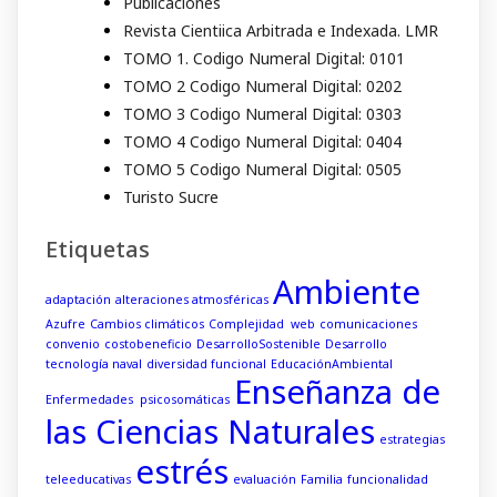
Publicaciones
Revista Cientiica Arbitrada e Indexada. LMR
TOMO 1. Codigo Numeral Digital: 0101
TOMO 2 Codigo Numeral Digital: 0202
TOMO 3 Codigo Numeral Digital: 0303
TOMO 4 Codigo Numeral Digital: 0404
TOMO 5 Codigo Numeral Digital: 0505
Turisto Sucre
Etiquetas
Ambiente
adaptación
alteraciones atmosféricas
Azufre
Cambios climáticos
Complejidad web
comunicaciones
convenio
costobeneficio
DesarrolloSostenible
Desarrollo
tecnología naval
diversidad funcional
EducaciónAmbiental
Enseñanza de
Enfermedades psicosomáticas
las Ciencias Naturales
estrategias
estrés
teleeducativas
evaluación
Familia
funcionalidad