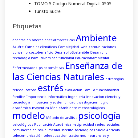
TOMO 5 Codigo Numeral Digital: 0505
Turisto Sucre
Etiquetas
Ambiente
adaptación
alteraciones atmosféricas
Azufre
Cambios climáticos
Complejidad web
comunicaciones
convenio
costobeneficio
DesarrolloSostenible
Desarrollo
tecnología naval
diversidad funcional
EducaciónAmbiental
Enseñanza de
Enfermedades psicosomáticas
las Ciencias Naturales
estrategias
estrés
teleeducativas
evaluación
Familia
funcionalidad
familiar
Importancia
informática
ingeniería
innovación ciencia y
tecnología
innovación y sostenibilidad
Investigación
logro
académico
mayéutica
MedioAmbiente
meteorológicos
modelo
psicología
Método de análisis
psicológicos
PublicaciónAcadémica
reciprocidad
redes sociales
remuneración
salud mental
satelite
sociológicos
Suelo Agrícola
telecomunicación
teleeducacion
trastornos neuronales y