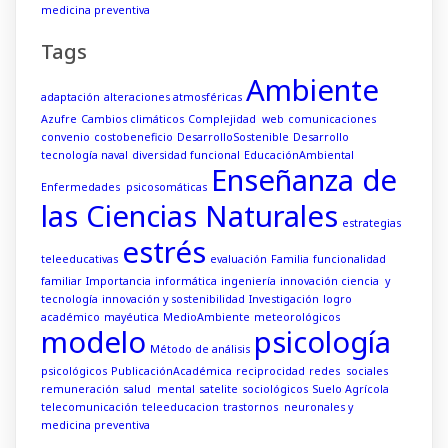
medicina preventiva
Tags
Ambiente
adaptación
alteraciones atmosféricas
Azufre
Cambios climáticos
Complejidad web
comunicaciones
convenio
costobeneficio
DesarrolloSostenible
Desarrollo
tecnología naval
diversidad funcional
EducaciónAmbiental
Enseñanza de
Enfermedades psicosomáticas
las Ciencias Naturales
estrategias
estrés
teleeducativas
evaluación
Familia
funcionalidad
familiar
Importancia
informática
ingeniería
innovación ciencia y
tecnología
innovación y sostenibilidad
Investigación
logro
académico
mayéutica
MedioAmbiente
meteorológicos
modelo
psicología
Método de análisis
psicológicos
PublicaciónAcadémica
reciprocidad
redes sociales
remuneración
salud mental
satelite
sociológicos
Suelo Agrícola
telecomunicación
teleeducacion
trastornos neuronales y
medicina preventiva