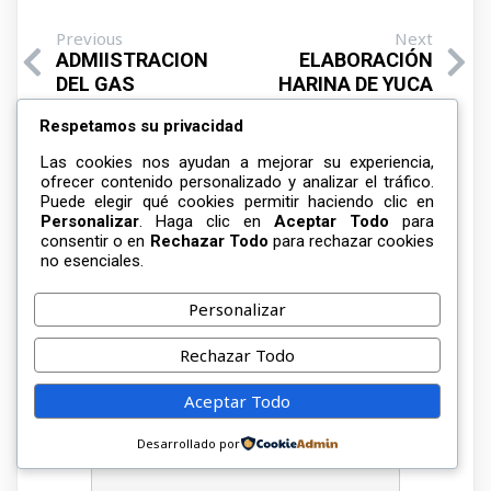
Previous
Next
ADMIISTRACION
ELABORACIÓN
DEL GAS
HARINA DE YUCA
Respetamos su privacidad
Las cookies nos ayudan a mejorar su experiencia,
ofrecer contenido personalizado y analizar el tráfico.
Puede elegir qué cookies permitir haciendo clic en
Personalizar
. Haga clic en
Aceptar Todo
para
consentir o en
Rechazar Todo
para rechazar cookies
no esenciales.
Deja una respuesta
Personalizar
Tu dirección de correo electrónico no será
Rechazar Todo
publicada.
Los campos obligatorios están
marcados con
*
Aceptar Todo
Desarrollado por
COMENTARIO
*