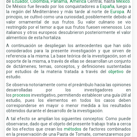
de
Ecuador
,
Colombia
,
Panamá
,
América
Central, hasta
México
.
De México fue llevado por los conquistadores a
España
, luego a
la región del Mediterráneo y más tarde al norte de
Europa
. Al
principio, se cultivó como una curiosidad, posiblemente debido al
valor ornamental de sus frutos. Su valor culinario se vio
restringido por el temor a que sus frutos fuesen venenosos. Los
italianos y otros europeos descubrieron posteriormente el valor
alimenticio de esta hortaliza.
A continuación se despliegan los antecedentes que han sido
considerados para la presente investigación y que sirven de
referencia a la misma. La base teórica de la investigación, son el
soporte de la misma, a través de ellas se desarrollan un conjunto
de dictámenes; temas, conceptos, y definiciones sustentadas
por estudios de la materia tratada a través del
objetivo
de
estudio.
Se observa notoriamente como el preámbulo hacia las opiniones
desarrolladas por los investigadores en
los
procesos
investigativo, permitiendo establecer una guía útil al
estudio, pues los elementos en todos los casos deben
corresponderse en mayor o menor medida a los resultados
obtenidos durante el desarrollo de la investigación.
A tal efecto se amplían los siguientes conceptos: Como puede
observarse, dado que el objeto del presente trabajo trata a cerca
de los efectos que crean los
métodos
de factores combinados
en la preservación de una Pasta de Tomate, comenzaremos por