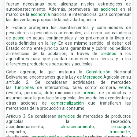
fueran necesarias para alcanzar niveles estratégicos de
autoabastecimiento. Además, promoverá las
acciones
en el
marco de la
economía
nacional e internacional para compensar
las desventajas propias de la actividad agrícola.
El Estado protegerá los asentamientos y comunidades de
pescadores o pescadoras artesanales, así como sus caladeros
de
pesca
en aguas continentales y los próximos a la línea de
costa definidos en la
ley
. En ese mismo sentido, el deber del
Estado como ente jurídico para garantizar y cubrir los pedidos
alimenticias de la población, a través de
créditos
a los
agricultores para que puedan mantener sus tierras, y a los
diferentes productores pecuarios y acuícolas.
Cabe agregar, lo que instaura la
Constitución
Nacional
Bolivariana; encontramos que la Ley de
Mercadeo
Agrícola en su
artículo 2. Se consideran actividades de mercadeo
las
funciones
de intercambio, tales como: compra,
venta
,
reventa, permuta, determinación de
precios
de productos e
insumos para la producción agrícola, destino de los excedentes y
otras acciones de
comercialización
que transfieran las
mercancías de la producción al consumo.
Artículo 3. Se consideran
servicios
de mercadeo de productos
agrícolas: la recepción,
acondicionamiento,
almacenamiento
,
empaque
,
despacho,
transporte
,
clasificación,
normalización
e
información
relativa al mercadeo y