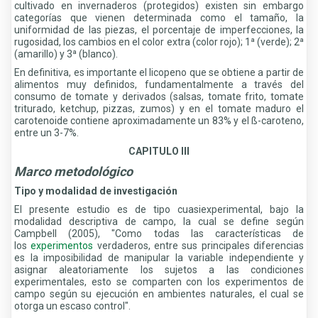
cultivado en invernaderos (protegidos) existen sin embargo
categorías que vienen determinada como el tamaño, la
uniformidad de las piezas, el porcentaje de imperfecciones, la
rugosidad, los cambios en el color extra (color rojo); 1ª (verde); 2ª
(amarillo) y 3ª (blanco).
En definitiva, es importante el licopeno que se obtiene a partir de
alimentos muy definidos, fundamentalmente a través del
consumo de tomate y derivados (salsas, tomate frito, tomate
triturado, ketchup, pizzas, zumos) y en el tomate maduro el
carotenoide contiene aproximadamente un 83% y el ß-caroteno,
entre un 3-7%.
CAPITULO III
Marco metodológico
Tipo y modalidad de investigación
El presente estudio es de tipo cuasiexperimental, bajo la
modalidad descriptiva de campo, la cual se define según
Campbell (2005), "Como todas las características de
los
experimentos
verdaderos, entre sus principales diferencias
es la imposibilidad de manipular la variable independiente y
asignar aleatoriamente los sujetos a las condiciones
experimentales, esto se comparten con los experimentos de
campo según su ejecución en ambientes naturales, el cual se
otorga un escaso control".