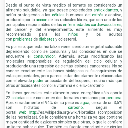
Desde el punto de vista medico el tomate es considerado un
alimento saludable, ya que posee propiedades
antioxidantes
, y
actúa protegiendo a las
células
humanas del
estrés
oxidativo,
producido por la
acción
de los radicales libres, que son uno de los
principales responsables de las
enfermedades cardiovasculares
,
del cáncer y del envejecimiento, este alimento es muy
recomendado para los
niños
y los adultos
con
problemas
de
diabetes
y colesterol.
Es por eso, que esta hortaliza viene siendo un vegetal saludable
dependiendo como se consuma y las condiciones en que se
encuentre el
consumidor
. Además, actúa modificando las
moléculas responsables de regulación del ciclo celular y
produciendo una regresión de ciertas lesiones cancerosas. No se
conoce exactamente las bases biológicas ni fisicoquímicas de
estas propiedades, pero parece estar directamente relacionadas
con el elevado
poder
antioxidante del licopeno, mucho más que
otros antioxidantes como la vitamina e o el ß-caroteno.
En líneas generales, este alimento poco energético sólo aporta
22
calor
ías si se consumen dos tomates medianos por
persona
.
Aproximadamente el 94% de su peso es
agua
, cerca de un 3,5%
son hidratos de
carbono
, según el
portal
web
http
://es.wikipedia.org/wiki/Hortaliza (composición
de las hortalizas). Se le considera una hortaliza ya que contiene
mayor cantidad de azúcares simples que otras, lo que le confiere
un ligero sabor dulce. También es fuente importante de ciertas