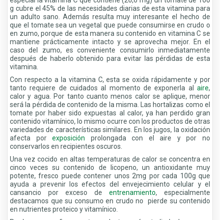
g cubre el 45% de las necesidades diarias de esta vitamina para
un adulto sano. Además resulta muy interesante el hecho de
que el tomate sea un vegetal que puede consumirse en crudo o
en zumo, porque de esta manera su contenido en vitamina C se
mantiene prácticamente intacto y se aprovecha mejor. En el
caso del zumo, es conveniente consumirlo inmediatamente
después de haberlo obtenido para evitar las pérdidas de esta
vitamina.
Con respecto a la vitamina C, esta se oxida rápidamente y por
tanto requiere de cuidados al momento de exponerla al
aire
,
calor y agua. Por tanto cuanto menos calor se aplique, menor
será la pérdida de contenido de la misma. Las hortalizas como el
tomate por haber sido expuestas al calor, ya han perdido gran
contenido vitamínico, lo mismo ocurre con los productos de otras
variedades de características similares. En los jugos, la oxidación
afecta por
exposición
prolongada con el aire y por no
conservarlos en recipientes oscuros.
Una vez cocido en altas temperaturas de calor se concentra en
cinco veces su contenido de licopeno, un antioxidante muy
potente, fresco puede contener unos 2mg por cada 100g que
ayuda a prevenir los efectos del envejecimiento celular y el
cansancio por exceso de
entrenamiento
, especialmente
destacamos que su consumo en crudo no pierde su contenido
en nutrientes proteico y vitamínico.