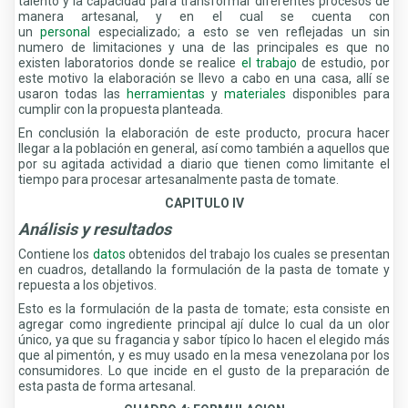
talento y la capacidad para transformar diferentes procesos de
manera artesanal, y en el cual se cuenta con
un
personal
especializado; a esto se ven reflejadas un sin
numero de limitaciones y una de las principales es que no
existen laboratorios donde se realice
el trabajo
de estudio, por
este motivo la elaboración se llevo a cabo en una casa, allí se
usaron todas las
herramientas
y
materiales
disponibles para
cumplir con la propuesta planteada.
En conclusión la elaboración de este producto, procura hacer
llegar a la población en general, así como también a aquellos que
por su agitada actividad a diario que tienen como limitante el
tiempo para procesar artesanalmente pasta de tomate.
CAPITULO IV
Análisis y resultados
Contiene los
datos
obtenidos del trabajo los cuales se presentan
en cuadros, detallando la formulación de la pasta de tomate y
repuesta a los objetivos.
Esto es la formulación de la pasta de tomate; esta consiste en
agregar como ingrediente principal ají dulce lo cual da un olor
único, ya que su fragancia y sabor típico lo hacen el elegido más
que al pimentón, y es muy usado en la mesa venezolana por los
consumidores. Lo que incide en el gusto de la preparación de
esta pasta de forma artesanal.