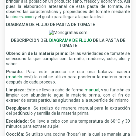
brindar a la población un producto sano, fresco y económico. Así
pues la elaboración artesanal de esta pasta de tomate, se
observo las características y propiedades del tomate mediante
la
observación
y el gusto para llegar a la pasta ideal.
DIAGRAMA DE FLUJO DE PASTA DE TOMATE
DESCRIPCION DEL
DIAGRAMA DE FLUJO
DE LA PASTA DE
TOMATE
Obtención de la materia prima:
De las variedades de tomate se
selecciono la que cumplía con tamaño, madurez, color, olor y
sabor.
Pesado:
Para este proceso se uso una balanza casera
(
modelo
cnvl) la cual se utilizo para ponderar la materia prima
después de cada proceso.
Limpieza:
Este se llevo a cabo de forma
manual
, y su función es
limpiar con abundante agua la materia prima, con el fin de
extraer de estas partículas aglutinadas a la superficie del mismo.
Despulpado:
Se realizo de manera manual para la extracción
del pedúnculo y semilla de la materia prima.
Escaldado:
Se llevo a cabo con una temperatura de 60ºC y 30
minutos para extraer su piel.
Cocción:
Se utilizo una cocina (hogar) en la cual se maneja una