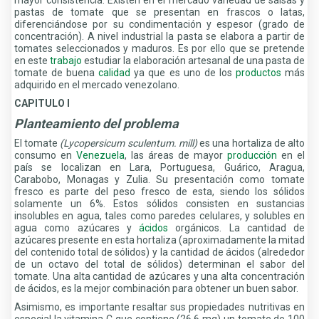
pastas de tomate que se presentan en frascos o latas,
diferenciándose por su condimentación y espesor (grado de
concentración). A nivel industrial la pasta se elabora a partir de
tomates seleccionados y maduros. Es por ello que se pretende
en este
trabajo
estudiar la elaboración artesanal de una pasta de
tomate de buena
calidad
ya que es uno de los
productos
más
adquirido en el mercado venezolano.
CAPITULO I
Planteamiento del problema
El tomate
(Lycopersicum sculentum. mill)
es una hortaliza de alto
consumo en
Venezuela
, las áreas de mayor
producción
en el
país se localizan en Lara, Portuguesa, Guárico, Aragua,
Carabobo, Monagas y Zulia. Su presentación como tomate
fresco es parte del peso fresco de esta, siendo los sólidos
solamente un 6%. Estos sólidos consisten en sustancias
insolubles en agua, tales como paredes celulares, y solubles en
agua como azúcares y
ácidos
orgánicos. La cantidad de
azúcares presente en esta hortaliza (aproximadamente la mitad
del contenido total de sólidos) y la cantidad de ácidos (alrededor
de un octavo del total de sólidos) determinan el sabor del
tomate. Una alta cantidad de azúcares y una alta concentración
de ácidos, es la mejor combinación para obtener un buen sabor.
Asimismo, es importante resaltar sus propiedades nutritivas en
especial la vitamina C que contiene (26,6 mg) un tomate de 100