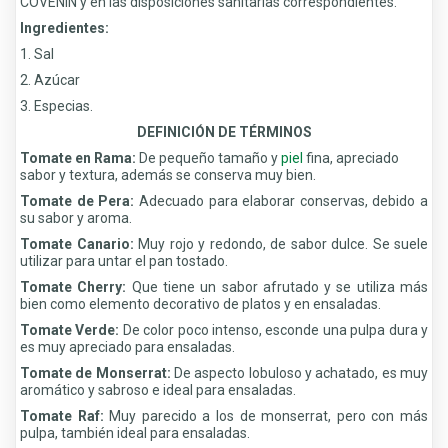
COVENIN y en las disposiciones sanitarias correspondientes.
Ingredientes:
1. Sal
2. Azúcar
3. Especias.
DEFINICIÓN DE TÉRMINOS
Tomate en Rama:
De pequeño tamaño y
piel
fina, apreciado
sabor y textura, además se conserva muy bien.
Tomate de Pera:
Adecuado para elaborar conservas, debido a
su sabor y aroma.
Tomate Canario:
Muy rojo y redondo, de sabor dulce. Se suele
utilizar para untar el pan tostado.
Tomate Cherry:
Que tiene un sabor afrutado y se utiliza más
bien como elemento decorativo de platos y en ensaladas.
Tomate Verde:
De color poco intenso, esconde una pulpa dura y
es muy apreciado para ensaladas.
Tomate de Monserrat:
De aspecto lobuloso y achatado, es muy
aromático y sabroso e ideal para ensaladas.
Tomate Raf:
Muy parecido a los de monserrat, pero con más
pulpa, también ideal para ensaladas.