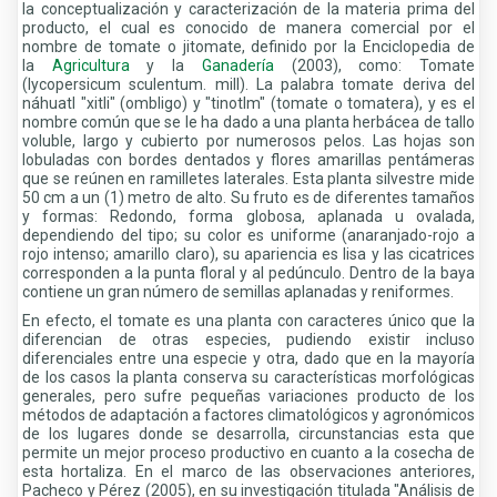
la conceptualización y caracterización de la materia prima del
producto, el cual es conocido de manera comercial por el
nombre de tomate o jitomate, definido por la Enciclopedia de
la
Agricultura
y la
Ganadería
(2003), como: Tomate
(lycopersicum sculentum. mill). La palabra tomate deriva del
náhuatl "xitli" (ombligo) y "tinotlm" (tomate o tomatera), y es el
nombre común que se le ha dado a una planta herbácea de tallo
voluble, largo y cubierto por numerosos pelos. Las hojas son
lobuladas con bordes dentados y flores amarillas pentámeras
que se reúnen en ramilletes laterales. Esta planta silvestre mide
50 cm a un (1) metro de alto. Su fruto es de diferentes tamaños
y formas: Redondo, forma globosa, aplanada u ovalada,
dependiendo del tipo; su color es uniforme (anaranjado-rojo a
rojo intenso; amarillo claro), su apariencia es lisa y las cicatrices
corresponden a la punta floral y al pedúnculo. Dentro de la baya
contiene un gran número de semillas aplanadas y reniformes.
En efecto, el tomate es una planta con caracteres único que la
diferencian de otras especies, pudiendo existir incluso
diferenciales entre una especie y otra, dado que en la mayoría
de los casos la planta conserva su características morfológicas
generales, pero sufre pequeñas variaciones producto de los
métodos de adaptación a factores climatológicos y agronómicos
de los lugares donde se desarrolla, circunstancias esta que
permite un mejor proceso productivo en cuanto a la cosecha de
esta hortaliza. En el marco de las observaciones anteriores,
Pacheco y Pérez (2005), en su investigación titulada "Análisis de