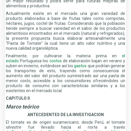
un mejor resultado y podrá servir para futuras mejoras de
alimenticia y productiva.
Actualmente existe en el mercado una gran variedad de
producto elaborados a base de frutas tales como compotas,
néctares, jugos, coctel de frutas. Considerando que la población
tiende siempre a buscar variedad en el sabor de los productos
alimenticios encontrados en el mercado (natural y refrigerados),
la presente propuesta busca elaborar artesanalmente una
"Pasta de Tomate" la cual tiene un alto valor nutritivo y una
nueva calidad organoléptica.
Finalmente, por cultivarse la materia prima en
el
estado
Portuguesa los
costos
de elaboración bajan en verano y
suben en invierno, evitándose así los
gastos
que podrían generar
los transportes de esto, trayendo como consecuencia el
aumento del valor del producto suministrado así una pasta de
menor costo, accesible a los consumidores ofreciéndoles un
producto de consumo con características similares y a los
existentes en el mercado local.
CAPITULO II
Marco teórico
ANTECEDENTES DE LA INVESTIGACION
El tomate es de origen suramericano; desde Perú, el tomate
silvestre fue llevado hacia el norte a través