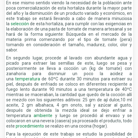
En ese mismo sentido viendo la necesidad de la población ante
poca comercialización de esta hortaliza durante la mayor parte
del año y la disminución de un producto variado y económico, en
este trabajo se estará llevando a cabo de manera minuciosa
la
selección
de esta hortaliza, para cumplir con las exigencias en
la elaboración de una pasta de tomate de manera artesanal y se
hará de la forma siguiente: Búsqueda en el mercado de la
materia prima comenzando por el tipo de tomate (pera)
tomando en consideración el tamaño, madurez, color, olor y
sabor.
En segundo lugar, procede al lavado con abundante agua y
picado para extraer las semillas de este, luego se pesa y
posteriormente se lleva a cocción un (kg de tomate) con
zanahoria para disminuir un poco la acidez a
una
temperatura
de 60ºC durante 30 minutos para extraer su
piel, después de enfriado se coloco en diferentes recipiente a
fuego lento durante 90 minutos a una temperatura de 40ºC
mientras se maceraban, la cantidad que quedo de la cocción allí
se mezclo con los siguientes aditivos: 25 gm de ají dulce,10 ml
aceite, 2 gm albahaca, 4 gm onoto, sal y azúcar al gusto,
después de obtenida la mezcla ideal se dejo enfriar a
temperatura
ambiente
y luego se procedió al envaso y se
colocaron en una nevera (casera) ya procesado el producto, todo
este
procedimiento
se realizo en una cocina (hogar).
Para la ejecución de este trabajo se estudio la posibilidad de