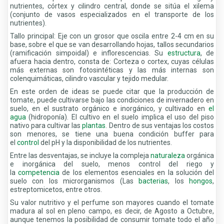
nutrientes, córtex y cilindro central, donde se sitúa el xilema
(conjunto de vasos especializados en el transporte de los
nutrientes).
Tallo principal: Eje con un grosor que oscila entre 2-4 cm en su
base, sobre el que se van desarrollando hojas, tallos secundarios
(ramificación simpoidal) e inflorescencias. Su
estructura
, de
afuera hacia dentro, consta de: Corteza o cortex, cuyas células
más externas son fotosintéticas y las más internas son
colenquimáticas, cilindro vascular y tejido medular.
En este orden de ideas se puede citar que la producción de
tomate, puede cultivarse bajo las condiciones de invernadero en
suelo, en el sustrato orgánico e inorgánico, y cultivado en
el
agua
(hidroponía). El cultivo en el suelo implica el uso del piso
nativo para cultivar las
plantas
. Dentro de sus ventajas los costos
son menores, se tiene una buena condición buffer para
el
control
del pH y la disponibilidad de los nutrientes.
Entre las desventajas, se incluye la compleja
naturaleza
orgánica
e inorgánica del suelo, menos control del riego y
la
competencia
de los elementos esenciales en la solución del
suelo con los microrganismos (Las
bacterias
, los
hongos
,
estreptomicetos, entre otros.
Su valor nutritivo y el perfume son mayores cuando el tomate
madura al sol en pleno campo, es decir, de Agosto a Octubre,
aunque tenemos la posibilidad de consumir tomate todo el año