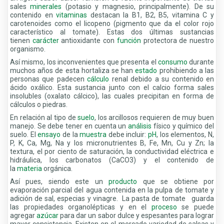
sales
minerales
(potasio y magnesio, principalmente). De su
contenido en
vitaminas
destacan la B1, B2, B5, vitamina C y
carotenoides como el licopeno (pigmento que da el color rojo
característico al tomate). Estas dos últimas sustancias
tienen
carácter
antioxidante con
función
protectora de nuestro
organismo.
Así mismo, los inconvenientes que presenta el
consumo
durante
muchos años de esta hortaliza se han
estado
prohibiendo a las
personas que padecen
cálculo
renal debido a su contenido en
ácido oxálico. Esta sustancia junto con el calcio forma sales
insolubles (oxalato cálcico), las cuales precipitan en forma de
cálculos o piedras.
En relación al tipo de
suelo
, los arcillosos requieren de muy buen
manejo. Se debe tener en cuenta un
análisis
físico y químico del
suelo. El
ensayo
de la
muestra
debe incluir:
pH
, los elementos, N,
P, K, Ca, Mg, Na y los micronutrientes B, Fe, Mn, Cu y Zn; la
textura, el por ciento de saturación, la conductividad eléctrica e
hidráulica, los carbonatos (CaCO3) y el contenido de
la
materia
orgánica.
Así pues, siendo este un
producto
que se obtiene por
evaporación parcial del agua contenida en la pulpa de tomate y
adición de sal, especias y vinagre. La pasta de tomate guarda
las propiedades organolépticas y en el
proceso
se puede
agregar
azúcar
para dar un sabor dulce y espesantes para lograr
mayor consistencia. Existen en el mercado variedad de salsas y