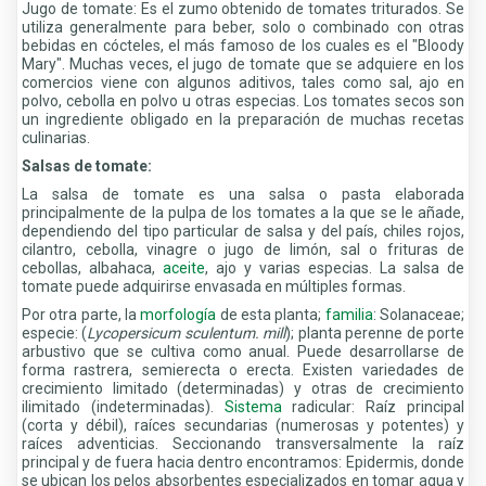
Jugo de tomate: Es el zumo obtenido de tomates triturados. Se
utiliza generalmente para beber, solo o combinado con otras
bebidas en cócteles, el más famoso de los cuales es el "Bloody
Mary". Muchas veces, el jugo de tomate que se adquiere en los
comercios viene con algunos aditivos, tales como sal, ajo en
polvo, cebolla en polvo u otras especias. Los tomates secos son
un ingrediente obligado en la preparación de muchas recetas
culinarias.
Salsas de tomate:
La salsa de tomate es una salsa o pasta elaborada
principalmente de la pulpa de los tomates a la que se le añade,
dependiendo del tipo particular de salsa y del país, chiles rojos,
cilantro, cebolla, vinagre o jugo de limón, sal o frituras de
cebollas, albahaca,
aceite
, ajo y varias especias. La salsa de
tomate puede adquirirse envasada en múltiples formas.
Por otra parte, la
morfología
de esta planta;
familia
: Solanaceae;
especie: (
Lycopersicum sculentum. mill
); planta perenne de porte
arbustivo que se cultiva como anual. Puede desarrollarse de
forma rastrera, semierecta o erecta. Existen variedades de
crecimiento limitado (determinadas) y otras de crecimiento
ilimitado (indeterminadas).
Sistema
radicular: Raíz principal
(corta y débil), raíces secundarias (numerosas y potentes) y
raíces adventicias. Seccionando transversalmente la raíz
principal y de fuera hacia dentro encontramos: Epidermis, donde
se ubican los pelos absorbentes especializados en tomar agua y