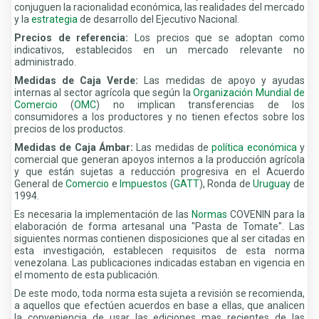
conjuguen la racionalidad económica, las realidades del mercado
y la
estrategia
de desarrollo del Ejecutivo Nacional.
Precios de referencia:
Los precios que se adoptan como
indicativos, establecidos en un mercado relevante no
administrado.
Medidas de Caja Verde:
Las medidas de apoyo y ayudas
internas al sector agrícola que según la
Organización Mundial de
Comercio
(
OMC
) no implican transferencias de los
consumidores a los productores y no tienen efectos sobre los
precios de los productos.
Medidas de Caja Ámbar:
Las medidas de
política económica
y
comercial que generan apoyos internos a la producción agrícola
y que están sujetas a reducción progresiva en el Acuerdo
General de
Comercio
e
Impuestos
(
GATT
), Ronda de
Uruguay
de
1994.
Es necesaria la implementación de las
Normas
COVENIN para la
elaboración de forma artesanal una "Pasta de Tomate". Las
siguientes normas contienen disposiciones que al ser citadas en
esta investigación, establecen requisitos de esta norma
venezolana. Las publicaciones indicadas estaban en vigencia en
el momento de esta publicación.
De este modo, toda norma esta sujeta a revisión se recomienda,
a aquellos que efectúen acuerdos en base a ellas, que analicen
la conveniencia de usar las ediciones mas recientes de las