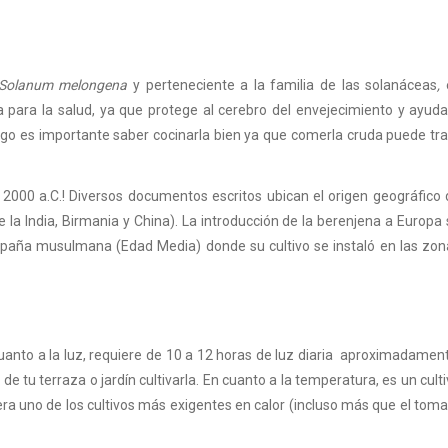
Solanum melongena
y perteneciente a la familia de las solanáceas
,
 para la salud, ya que protege al cerebro del envejecimiento y ayuda
argo es importante saber cocinarla bien ya que comerla cruda puede tr
 2000 a.C.! Diversos documentos escritos ubican el origen geográfico 
e la India, Birmania y China). La introducción de la berenjena a Europa
spaña musulmana (Edad Media) donde su cultivo se instaló en las zon
anto a la luz, requiere de 10 a 12 horas de luz diaria aproximadament
de tu terraza o jardín cultivarla. En cuanto a la temperatura, es un cult
dera uno de los cultivos más exigentes en calor (incluso más que el tom