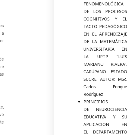
FENOMENOLÓGICA
DE LOS PROCESOS
COGNITIVOS Y EL
es
TACTO PEDAGÓGICO
 a
EN EL APRENDIZAJE
aer
DE LA MATEMÁTICA
UNIVERSITARIA EN
LA UPTP “LUIS
de
MARIANO RIVERA”.
 se
CARÚPANO. ESTADO
as
SUCRE. AUTOR: MSc.
Carlos Enrique
Rodríguez
PRINCIPIOS
e,
DE NEUROCIENCIA
ivo
EDUCATIVA Y SU
ate
APLICACIÓN EN
EL DEPARTAMENTO