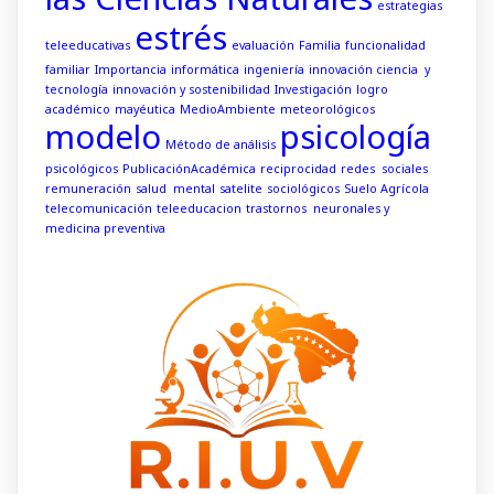
estrategias
estrés
teleeducativas
evaluación
Familia
funcionalidad
familiar
Importancia
informática
ingeniería
innovación ciencia y
tecnología
innovación y sostenibilidad
Investigación
logro
académico
mayéutica
MedioAmbiente
meteorológicos
modelo
psicología
Método de análisis
psicológicos
PublicaciónAcadémica
reciprocidad
redes sociales
remuneración
salud mental
satelite
sociológicos
Suelo Agrícola
telecomunicación
teleeducacion
trastornos neuronales y
medicina preventiva