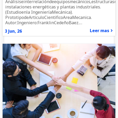
Análisiseinterrelacióndeequiposmecánicos,estructurasm
instalaciones energéticas y plantas industriales.
(Estudioenla IngenieríaMecánica).
PrototipodeArticuloCientificoAreaMecanica.
Autor:Ingeniero:FranklinCedeñoBaez.…
Leer mas
3
Jun, 26