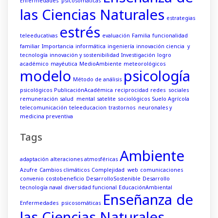
Enfermedades psicosomáticas
las Ciencias Naturales
estrategias
estrés
teleeducativas
evaluación
Familia
funcionalidad
familiar
Importancia
informática
ingeniería
innovación ciencia y
tecnología
innovación y sostenibilidad
Investigación
logro
académico
mayéutica
MedioAmbiente
meteorológicos
modelo
psicología
Método de análisis
psicológicos
PublicaciónAcadémica
reciprocidad
redes sociales
remuneración
salud mental
satelite
sociológicos
Suelo Agrícola
telecomunicación
teleeducacion
trastornos neuronales y
medicina preventiva
Tags
Ambiente
adaptación
alteraciones atmosféricas
Azufre
Cambios climáticos
Complejidad web
comunicaciones
convenio
costobeneficio
DesarrolloSostenible
Desarrollo
tecnología naval
diversidad funcional
EducaciónAmbiental
Enseñanza de
Enfermedades psicosomáticas
las Ciencias Naturales