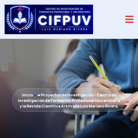
Inicio
⬅
➡
Proyectos de Investigación - Centro de
Investigación de Formación Profesional Universitaria
y la Revista Científica Arbitrada Luis Mariano Rivera.