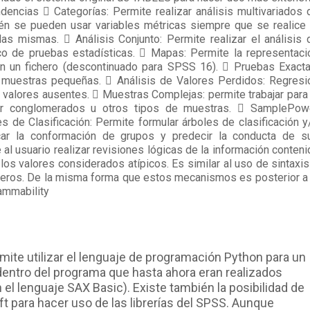
cias  Categorías: Permite realizar análisis multivariados 
én se pueden usar variables métricas siempre que se realice 
as mismas.  Análisis Conjunto: Permite realizar el análisis 
co de pruebas estadísticas.  Mapas: Permite la representaci
en un fichero (descontinuado para SPSS 16).  Pruebas Exacta
n muestras pequeñas.  Análisis de Valores Perdidos: Regresi
valores ausentes.  Muestras Complejas: permite trabajar para 
por conglomerados u otros tipos de muestras.  SamplePow
s de Clasificación: Permite formular árboles de clasificación y
icar la conformación de grupos y predecir la conducta de s
al usuario realizar revisiones lógicas de la información conteni
 los valores considerados atípicos. Es similar al uso de sintaxis
icheros. De la misma forma que estos mecanismos es posterior a 
rammability
mite utilizar el lenguaje de programación Python para un
entro del programa que hasta ahora eran realizados
el lenguaje SAX Basic). Existe también la posibilidad de
t para hacer uso de las librerías del SPSS. Aunque