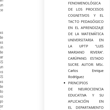
an
FENOMENOLÓGICA
un
DE LOS PROCESOS
ce
COGNITIVOS Y EL
TACTO PEDAGÓGICO
EN EL APRENDIZAJE
as
DE LA MATEMÁTICA
de
UNIVERSITARIA EN
as
LA UPTP “LUIS
in
de
MARIANO RIVERA”.
ar
CARÚPANO. ESTADO
SS
SUCRE. AUTOR: MSc.
un
Carlos Enrique
os
SS
Rodríguez
as
PRINCIPIOS
de
DE NEUROCIENCIA
do
EDUCATIVA Y SU
mo
go
APLICACIÓN EN
or
EL DEPARTAMENTO