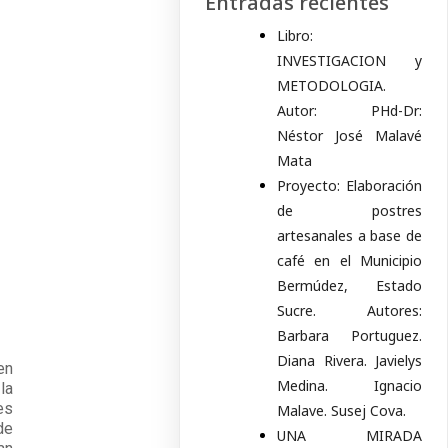
Entradas recientes
Libro:
INVESTIGACION y
METODOLOGIA.
Autor: PHd-Dr:
Néstor José Malavé
Mata
Proyecto: Elaboración
de postres
artesanales a base de
café en el Municipio
Bermúdez, Estado
Sucre. Autores:
Barbara Portuguez.
Diana Rivera. Javielys
en
Medina. Ignacio
la
es
Malave. Susej Cova.
de
UNA MIRADA