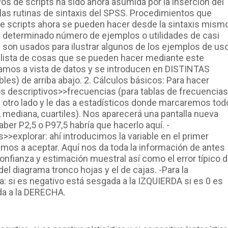
vos de scripts ha sido ahora asumida por la inserción del
as rutinas de sintaxis del SPSS. Procedimientos que
te scripts ahora se pueden hacer desde la sintaxis mismo
n determinado número de ejemplos o utilidades de casi
s son usados para ilustrar algunos de los ejemplos de us
 lista de cosas que se pueden hacer mediante este
Vamos a vista de datos y se introducen en DISTINTAS
les) de arriba abajo. 2. Cálculos básicos: Para hacer
 descriptivos>>frecuencias (para tablas de frecuencias
 al otro lado y le das a estadísticos donde marcaremos tod
mediana, cuartiles). Nos aparecerá una pantalla nueva
ber P2,5 o P97,5 habría que hacerlo aquí. -
>explorar: ahí introducimos la variable en el primer
amos a aceptar. Aquí nos da toda la información de antes
onfianza y estimación muestral así como el error típico 
el diagrama tronco hojas y el de cajas. -Para la
: si es negativo está sesgada a la IZQUIERDA si es 0 es
ada a la DERECHA.