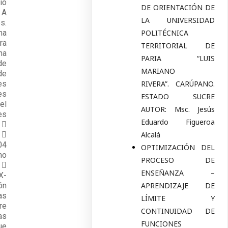
io
DE ORIENTACIÓN DE
 A
LA UNIVERSIDAD
s.
ma
POLITÉCNICA
ra
TERRITORIAL DE
ha
PARIA “LUIS
de
MARIANO
de
es
RIVERA”. CARÚPANO.
es
ESTADO SUCRE
el
AUTOR: Msc. Jesús
es
Eduardo Figueroa
 
 
Alcalá
04
OPTIMIZACIÓN DEL
mo
PROCESO DE
 
ENSEÑANZA –
X-
ón
APRENDIZAJE DE
as
LÍMITE Y
re
CONTINUIDAD DE
as
FUNCIONES
ue