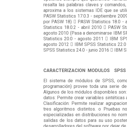
resalta las palabras claves y comandos,
aproxima a los sistemas IDE que se util
PASW Statistics 17.0.3 - septiembre 200
por PASW 18)  PASW Statistics 18.0 - 
Statistics 18.0.2 - abril 2010  PASW S
agosto 2010 (Pasa a denominarse IBM SP
Statistics 20.0 - agosto 2011  IBM SPS
agosto 2012  IBM SPSS Statistics 22.0
SPSS Statistics 24.0 - junio 2016  IBM 
CARACTERIZACION MODULOS SPSS
El sistema de módulos de SPSS, como 
programación) provee toda una serie de
Algunos de los módulos disponibles so
datos: Permite crear variables sintéticas 
Clasificación: Permite realizar agrupaci
tres algoritmos distintos. o Pruebas no
especializadas en distribuciones no norm
salidas de los datos para su uso posteri
desarrolladores del software por dejar d