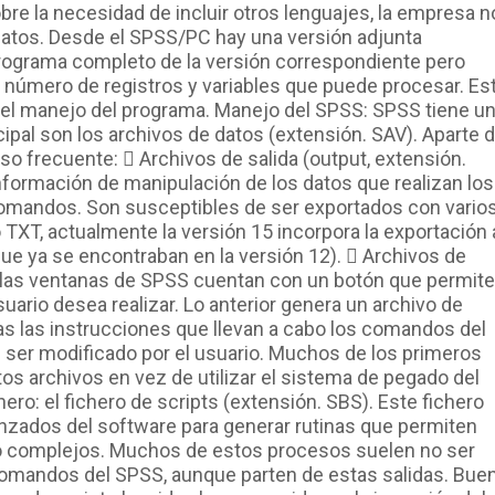
re la necesidad de incluir otros lenguajes, la empresa n
iatos. Desde el SPSS/PC hay una versión adjunta
ograma completo de la versión correspondiente pero
l número de registros y variables que puede procesar. Es
del manejo del programa. Manejo del SPSS: SPSS tiene u
cipal son los archivos de datos (extensión. SAV). Aparte 
uso frecuente:  Archivos de salida (output, extensión.
nformación de manipulación de los datos que realizan los
omandos. Son susceptibles de ser exportados con vario
TXT, actualmente la versión 15 incorpora la exportación 
ue ya se encontraban en la versión 12).  Archivos de
s las ventanas de SPSS cuentan con un botón que permite
uario desea realizar. Lo anterior genera un archivo de
s las instrucciones que llevan a cabo los comandos del
 ser modificado por el usuario. Muchos de los primeros
os archivos en vez de utilizar el sistema de pegado del
hero: el fichero de scripts (extensión. SBS). Este fichero
anzados del software para generar rutinas que permiten
o complejos. Muchos de estos procesos suelen no ser
 comandos del SPSS, aunque parten de estas salidas. Bue