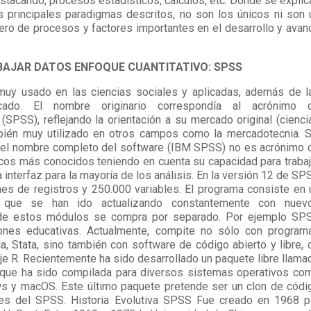
estacando, procesos estadísticos, cálculos, etc. Donde se explic
principales paradigmas descritos, no son los únicos ni son 
mero de procesos y factores importantes en el desarrollo y avan
BAJAR DATOS ENFOQUE CUANTITATIVO: SPSS
muy usado en las ciencias sociales y aplicadas, además de l
ado. El nombre originario correspondía al acrónimo 
(SPSS), reflejando la orientación a su mercado original (cienci
bién muy utilizado en otros campos como la mercadotecnia. S
 del nombre completo del software (IBM SPSS) no es acrónimo 
cos más conocidos teniendo en cuenta su capacidad para trabaj
interfaz para la mayoría de los análisis. En la versión 12 de SP
ones de registros y 250.000 variables. El programa consiste en 
ue se han ido actualizando constantemente con nuev
 de estos módulos se compra por separado. Por ejemplo SP
iones educativas. Actualmente, compite no sólo con program
, Stata, sino también con software de código abierto y libre, 
je R. Recientemente ha sido desarrollado un paquete libre llama
 que ha sido compilada para diversos sistemas operativos co
s y macOS. Este último paquete pretende ser un clon de códi
des del SPSS. Historia Evolutiva SPSS Fue creado en 1968 p