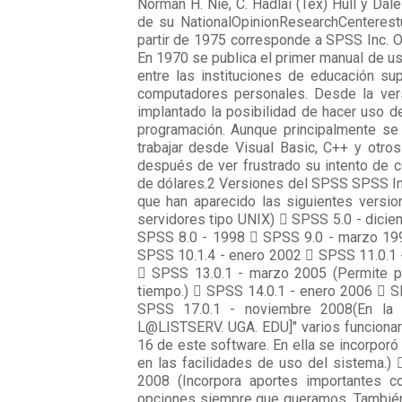
Norman H. Nie, C. Hadlai (Tex) Hull y Da
de su NationalOpinionResearchCenterestu
partir de 1975 corresponde a SPSS Inc. 
En 1970 se publica el primer manual de us
entre las instituciones de educación su
computadores personales. Desde la ver
implantado la posibilidad de hacer uso d
programación. Aunque principalmente se 
trabajar desde Visual Basic, C++ y otro
después de ver frustrado su intento de 
de dólares.2 Versiones del SPSS SPSS Inc
que han aparecido las siguientes vers
servidores tipo UNIX)  SPSS 5.0 - dici
SPSS 8.0 - 1998  SPSS 9.0 - marzo 199
SPSS 10.1.4 - enero 2002  SPSS 11.0.1 -
 SPSS 13.0.1 - marzo 2005 (Permite po
tiempo.)  SPSS 14.0.1 - enero 2006  
SPSS 17.0.1 - noviembre 2008(En la 
L@LISTSERV. UGA. EDU]" varios funcionari
16 de este software. En ella se incorporó
en las facilidades de uso del sistema.) 
2008 (Incorpora aportes importantes c
opciones siempre que queramos. También i