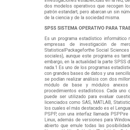
investigaciones establecidas en la red, d
dos modelos operativos que recogen los 
patrón estandart, pero abarcan un sin nú
de la ciencia y de la sociedad misma.
SPSS SISTEMA OPERATIVO PARA TRA
Es un programa estadístico informático 
empresas de investigación de merc
StatisticalPackageforthe Social Sciences 
sociales), aunque este programa es tam
embargo, en la actualidad la parte SPSS
nada.1 Es uno de los programas estadísti
con grandes bases de datos y una sencilla 
se podían realizar análisis con dos mill
módulo de base y módulos anexos q
procedimientos estadísticos. Cada uno
puede ser utilizado para evaluar cuest
licenciados como SAS, MATLAB, Statistica
los cuales el más destacado es el Lengua
PSPP, con una interfaz llamada PSPPire
Linux, además de versiones para Window
abierto que emule todas las posibilida