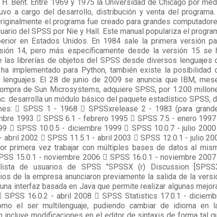
le H. Bent. Entre 1969 y 1975 la Universidad de Chicago por med
vo a cargo del desarrollo, distribución y venta del programa.
Originalmente el programa fue creado para grandes computadore
uario del SPSS por Nie y Hall. Este manual populariza el progra
perior en Estados Unidos. En 1984 sale la primera versión pa
sión 14, pero más específicamente desde la versión 15 se 
e las librerías de objetos del SPSS desde diversos lenguajes 
ha implementado para Python, también existe la posibilidad 
s lenguajes. El 28 de junio de 2009 se anuncia que IBM, mes
compra de Sun Microsystems, adquiere SPSS, por 1.200 millon
. desarrolla un módulo básico del paquete estadístico SPSS, d
iones:  SPSS 1 - 1968  SPSSxrelease 2 - 1983 (para grand
embre 1993  SPSS 6.1 - febrero 1995  SPSS 7.5 - enero 1997
9  SPSS 10.0.5 - diciembre 1999  SPSS 10.0.7 - julio 2000
 abril 2002  SPSS 11.5.1 - abril 2003  SPSS 12.0.1 - julio 20
r primera vez trabajar con múltiples bases de datos al mis
SPSS 15.0.1 - noviembre 2006  SPSS 16.0.1 - noviembre 2007
lista de usuarios de SPSS "SPSSX (r) Discussion [SPSS
os de la empresa anunciaron previamente la salida de la versi
 una interfaz basada en Java que permite realizar algunas mejor
 SPSS 16.0.2 - abril 2008  SPSS Statistics 17.0.1 - diciemb
omo el ser multilenguaje, pudiendo cambiar de idioma en l
ncluye modificaciones en el editor de sintaxis de forma tal q