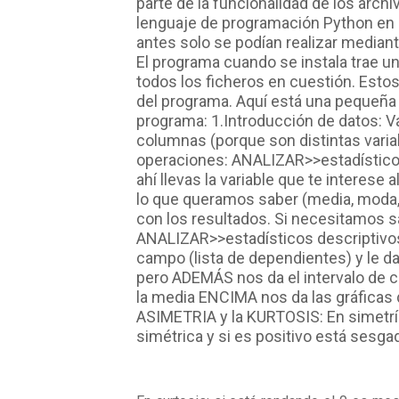
parte de la funcionalidad de los archi
lenguaje de programación Python en l
antes solo se podían realizar median
El programa cuando se instala trae u
todos los ficheros en cuestión. Esto
del programa. Aquí está una pequeña
programa: 1.Introducción de datos: 
columnas (porque son distintas variab
operaciones: ANALIZAR>>estadísticos
ahí llevas la variable que te interese
lo que queramos saber (media, moda, 
con los resultados. Si necesitamos sa
ANALIZAR>>estadísticos descriptivos>
campo (lista de dependientes) y le d
pero ADEMÁS nos da el intervalo de c
la media ENCIMA nos da las gráficas d
ASIMETRIA y la KURTOSIS: En simetría
simétrica y si es positivo está sesg