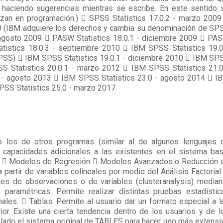
 haciendo sugerencias mientras se escribe. En este sentido 
izan en programación.)  SPSS Statistics 17.0.2 - marzo 2009
9 (IBM adquiere los derechos y cambia su denominación de SP
agosto 2009  PASW Statistics 18.0.1 - diciembre 2009  PA
tatistics 18.0.3 - septiembre 2010  IBM SPSS Statistics 19.0
SS)  IBM SPSS Statistics 19.0.1 - diciembre 2010  IBM SP
S Statistics 20.0.1 - marzo 2012  IBM SPSS Statistics 21.0
 - agosto 2013  IBM SPSS Statistics 23.0 - agosto 2014  I
SPSS Statistics 25.0 - marzo 2017
los de otros programas (similar al de algunos lenguajes 
 capacidades adicionales a las existentes en el sistema bas
n:  Modelos de Regresión  Modelos Avanzados o Reducción 
a partir de variables colineales por medio del Análisis Factorial.
ones de observaciones o de variables (clusteranalysis) median
 paramétricas: Permite realizar distintas pruebas estadístic
ales.  Tablas: Permite al usuario dar un formato especial a l
or. Existe una cierta tendencia dentro de los usuarios y de l
e lado el sistema original de TABLES para hacer uso más extensi