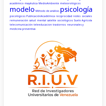
académico
mayéutica
MedioAmbiente
meteorológicos
modelo
psicología
Método de análisis
psicológicos
PublicaciónAcadémica
reciprocidad
redes sociales
remuneración
salud mental
satelite
sociológicos
Suelo Agrícola
telecomunicación
teleeducacion
trastornos neuronales y
medicina preventiva