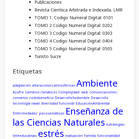
Publicaciones
Revista Cientiica Arbitrada e Indexada. LMR
TOMO 1. Codigo Numeral Digital: 0101
TOMO 2 Codigo Numeral Digital: 0202
TOMO 3 Codigo Numeral Digital: 0303
TOMO 4 Codigo Numeral Digital: 0404
TOMO 5 Codigo Numeral Digital: 0505
Turisto Sucre
Etiquetas
Ambiente
adaptación
alteraciones atmosféricas
Azufre
Cambios climáticos
Complejidad web
comunicaciones
convenio
costobeneficio
DesarrolloSostenible
Desarrollo
tecnología naval
diversidad funcional
EducaciónAmbiental
Enseñanza de
Enfermedades psicosomáticas
las Ciencias Naturales
estrategias
estrés
teleeducativas
evaluación
Familia
funcionalidad