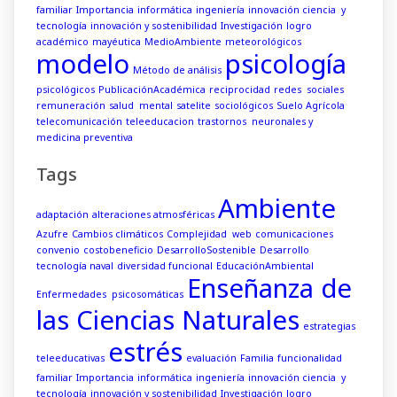
familiar
Importancia
informática
ingeniería
innovación ciencia y
tecnología
innovación y sostenibilidad
Investigación
logro
académico
mayéutica
MedioAmbiente
meteorológicos
modelo
psicología
Método de análisis
psicológicos
PublicaciónAcadémica
reciprocidad
redes sociales
remuneración
salud mental
satelite
sociológicos
Suelo Agrícola
telecomunicación
teleeducacion
trastornos neuronales y
medicina preventiva
Tags
Ambiente
adaptación
alteraciones atmosféricas
Azufre
Cambios climáticos
Complejidad web
comunicaciones
convenio
costobeneficio
DesarrolloSostenible
Desarrollo
tecnología naval
diversidad funcional
EducaciónAmbiental
Enseñanza de
Enfermedades psicosomáticas
las Ciencias Naturales
estrategias
estrés
teleeducativas
evaluación
Familia
funcionalidad
familiar
Importancia
informática
ingeniería
innovación ciencia y
tecnología
innovación y sostenibilidad
Investigación
logro