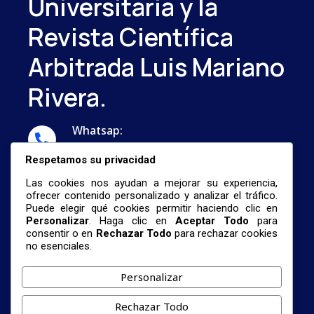
Universitaria y la
Revista Científica
Arbitrada Luis Mariano
Rivera.
Whatsap:
...
Respetamos su privacidad
Correo:
Las cookies nos ayudan a mejorar su experiencia,
nestormalave26@gmail.com
ofrecer contenido personalizado y analizar el tráfico.
Puede elegir qué cookies permitir haciendo clic en
Personalizar
. Haga clic en
Aceptar Todo
para
consentir o en
Rechazar Todo
para rechazar cookies
no esenciales.
Personalizar
© 2026 Centro De Investigación De Formación
Rechazar Todo
Profesional Universitaria Y La Revista