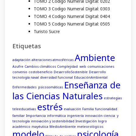
TOMO 2 Codigo Numeral Digital: 0202
TOMO 3 Codigo Numeral Digital: 0303
TOMO 4 Codigo Numeral Digital: 0404
TOMO 5 Codigo Numeral Digital: 0505
Turisto Sucre
Etiquetas
Ambiente
adaptación
alteraciones atmosféricas
Azufre
Cambios climáticos
Complejidad web
comunicaciones
convenio
costobeneficio
DesarrolloSostenible
Desarrollo
tecnología naval
diversidad funcional
EducaciónAmbiental
Enseñanza de
Enfermedades psicosomáticas
las Ciencias Naturales
estrategias
estrés
teleeducativas
evaluación
Familia
funcionalidad
familiar
Importancia
informática
ingeniería
innovación ciencia y
tecnología
innovación y sostenibilidad
Investigación
logro
académico
mayéutica
MedioAmbiente
meteorológicos
modelo
psicología