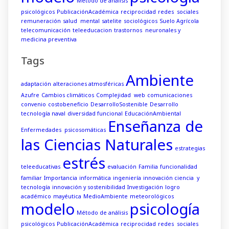
Método de análisis
psicológicos
PublicaciónAcadémica
reciprocidad
redes sociales
remuneración
salud mental
satelite
sociológicos
Suelo Agrícola
telecomunicación
teleeducacion
trastornos neuronales y
medicina preventiva
Tags
Ambiente
adaptación
alteraciones atmosféricas
Azufre
Cambios climáticos
Complejidad web
comunicaciones
convenio
costobeneficio
DesarrolloSostenible
Desarrollo
tecnología naval
diversidad funcional
EducaciónAmbiental
Enseñanza de
Enfermedades psicosomáticas
las Ciencias Naturales
estrategias
estrés
teleeducativas
evaluación
Familia
funcionalidad
familiar
Importancia
informática
ingeniería
innovación ciencia y
tecnología
innovación y sostenibilidad
Investigación
logro
académico
mayéutica
MedioAmbiente
meteorológicos
modelo
psicología
Método de análisis
psicológicos
PublicaciónAcadémica
reciprocidad
redes sociales