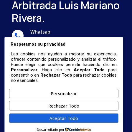
Arbitrada Luis Mariano
Rivera.
Whatsap:
...
Respetamos su privacidad
Correo:
Las cookies nos ayudan a mejorar su experiencia,
nestormalave26@gmail.com
ofrecer contenido personalizado y analizar el tráfico.
Puede elegir qué cookies permitir haciendo clic en
Personalizar
. Haga clic en
Aceptar Todo
para
consentir o en
Rechazar Todo
para rechazar cookies
no esenciales.
Personalizar
© 2026 Centro De Investigación De Formación
Rechazar Todo
Profesional Universitaria Y La Revista
Científica Arbitrada Luis Mariano Rivera.
Aceptar Todo
Términos De Servicio
Política
Cookies
Desarrollado por