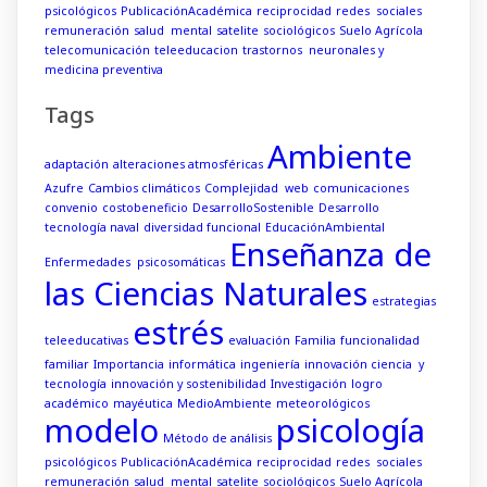
psicológicos
PublicaciónAcadémica
reciprocidad
redes sociales
remuneración
salud mental
satelite
sociológicos
Suelo Agrícola
telecomunicación
teleeducacion
trastornos neuronales y
medicina preventiva
Tags
Ambiente
adaptación
alteraciones atmosféricas
Azufre
Cambios climáticos
Complejidad web
comunicaciones
convenio
costobeneficio
DesarrolloSostenible
Desarrollo
tecnología naval
diversidad funcional
EducaciónAmbiental
Enseñanza de
Enfermedades psicosomáticas
las Ciencias Naturales
estrategias
estrés
teleeducativas
evaluación
Familia
funcionalidad
familiar
Importancia
informática
ingeniería
innovación ciencia y
tecnología
innovación y sostenibilidad
Investigación
logro
académico
mayéutica
MedioAmbiente
meteorológicos
modelo
psicología
Método de análisis
psicológicos
PublicaciónAcadémica
reciprocidad
redes sociales
remuneración
salud mental
satelite
sociológicos
Suelo Agrícola