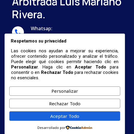
Arbitrada Luis Mariano
Rivera.
Whatsap:
...
Respetamos su privacidad
Correo:
Las cookies nos ayudan a mejorar su experiencia,
nestormalave26@gmail.com
ofrecer contenido personalizado y analizar el tráfico.
Puede elegir qué cookies permitir haciendo clic en
Personalizar
. Haga clic en
Aceptar Todo
para
consentir o en
Rechazar Todo
para rechazar cookies
no esenciales.
Personalizar
© 2026 Centro De Investigación De Formación
Rechazar Todo
Profesional Universitaria Y La Revista
Científica Arbitrada Luis Mariano Rivera.
Aceptar Todo
Términos De Servicio
Política
Cookies
Desarrollado por