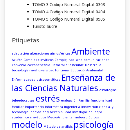
TOMO 3 Codigo Numeral Digital: 0303
TOMO 4 Codigo Numeral Digital: 0404
TOMO 5 Codigo Numeral Digital: 0505
Turisto Sucre
Etiquetas
Ambiente
adaptación
alteraciones atmosféricas
Azufre
Cambios climáticos
Complejidad web
comunicaciones
convenio
costobeneficio
DesarrolloSostenible
Desarrollo
tecnología naval
diversidad funcional
EducaciónAmbiental
Enseñanza de
Enfermedades psicosomáticas
las Ciencias Naturales
estrategias
estrés
teleeducativas
evaluación
Familia
funcionalidad
familiar
Importancia
informática
ingeniería
innovación ciencia y
tecnología
innovación y sostenibilidad
Investigación
logro
académico
mayéutica
MedioAmbiente
meteorológicos
modelo
psicología
Método de análisis