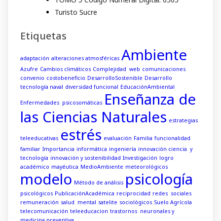
Turisto Sucre
Etiquetas
Ambiente
adaptación
alteraciones atmosféricas
Azufre
Cambios climáticos
Complejidad web
comunicaciones
convenio
costobeneficio
DesarrolloSostenible
Desarrollo
tecnología naval
diversidad funcional
EducaciónAmbiental
Enseñanza de
Enfermedades psicosomáticas
las Ciencias Naturales
estrategias
estrés
teleeducativas
evaluación
Familia
funcionalidad
familiar
Importancia
informática
ingeniería
innovación ciencia y
tecnología
innovación y sostenibilidad
Investigación
logro
académico
mayéutica
MedioAmbiente
meteorológicos
modelo
psicología
Método de análisis
psicológicos
PublicaciónAcadémica
reciprocidad
redes sociales
remuneración
salud mental
satelite
sociológicos
Suelo Agrícola
telecomunicación
teleeducacion
trastornos neuronales y
medicina preventiva