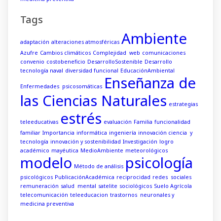
Tags
Ambiente
adaptación
alteraciones atmosféricas
Azufre
Cambios climáticos
Complejidad web
comunicaciones
convenio
costobeneficio
DesarrolloSostenible
Desarrollo
tecnología naval
diversidad funcional
EducaciónAmbiental
Enseñanza de
Enfermedades psicosomáticas
las Ciencias Naturales
estrategias
estrés
teleeducativas
evaluación
Familia
funcionalidad
familiar
Importancia
informática
ingeniería
innovación ciencia y
tecnología
innovación y sostenibilidad
Investigación
logro
académico
mayéutica
MedioAmbiente
meteorológicos
modelo
psicología
Método de análisis
psicológicos
PublicaciónAcadémica
reciprocidad
redes sociales
remuneración
salud mental
satelite
sociológicos
Suelo Agrícola
telecomunicación
teleeducacion
trastornos neuronales y
medicina preventiva