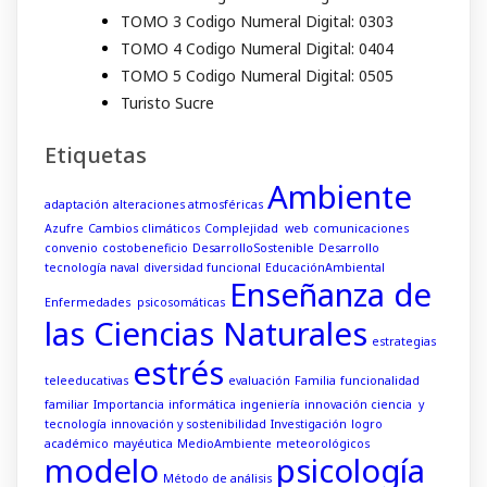
TOMO 3 Codigo Numeral Digital: 0303
TOMO 4 Codigo Numeral Digital: 0404
TOMO 5 Codigo Numeral Digital: 0505
Turisto Sucre
Etiquetas
Ambiente
adaptación
alteraciones atmosféricas
Azufre
Cambios climáticos
Complejidad web
comunicaciones
convenio
costobeneficio
DesarrolloSostenible
Desarrollo
tecnología naval
diversidad funcional
EducaciónAmbiental
Enseñanza de
Enfermedades psicosomáticas
las Ciencias Naturales
estrategias
estrés
teleeducativas
evaluación
Familia
funcionalidad
familiar
Importancia
informática
ingeniería
innovación ciencia y
tecnología
innovación y sostenibilidad
Investigación
logro
académico
mayéutica
MedioAmbiente
meteorológicos
modelo
psicología
Método de análisis