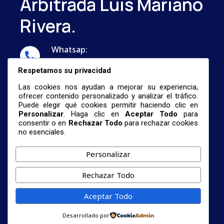
Arbitrada Luis Mariano
Rivera.
Whatsap:
...
Respetamos su privacidad
Correo:
Las cookies nos ayudan a mejorar su experiencia,
nestormalave26@gmail.com
ofrecer contenido personalizado y analizar el tráfico.
Puede elegir qué cookies permitir haciendo clic en
Personalizar
. Haga clic en
Aceptar Todo
para
consentir o en
Rechazar Todo
para rechazar cookies
no esenciales.
Personalizar
© 2026 Centro De Investigación De Formación
Rechazar Todo
Profesional Universitaria Y La Revista
Científica Arbitrada Luis Mariano Rivera.
Aceptar Todo
Términos De Servicio
Política
Cookies
Desarrollado por