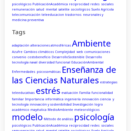
psicológicos
PublicaciónAcadémica
reciprocidad
redes sociales
remuneración
salud mental
satelite
sociológicos
Suelo Agrícola
telecomunicación
teleeducacion
trastornos neuronales y
medicina preventiva
Tags
Ambiente
adaptación
alteraciones atmosféricas
Azufre
Cambios climáticos
Complejidad web
comunicaciones
convenio
costobeneficio
DesarrolloSostenible
Desarrollo
tecnología naval
diversidad funcional
EducaciónAmbiental
Enseñanza de
Enfermedades psicosomáticas
las Ciencias Naturales
estrategias
estrés
teleeducativas
evaluación
Familia
funcionalidad
familiar
Importancia
informática
ingeniería
innovación ciencia y
tecnología
innovación y sostenibilidad
Investigación
logro
académico
mayéutica
MedioAmbiente
meteorológicos
modelo
psicología
Método de análisis
psicológicos
PublicaciónAcadémica
reciprocidad
redes sociales
remuneración
salud mental
satelite
sociológicos
Suelo Agrícola