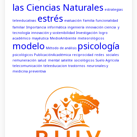
las Ciencias Naturales
estrategias
estrés
teleeducativas
evaluación
Familia
funcionalidad
familiar
Importancia
informática
ingeniería
innovación ciencia y
tecnología
innovación y sostenibilidad
Investigación
logro
académico
mayéutica
MedioAmbiente
meteorológicos
modelo
psicología
Método de análisis
psicológicos
PublicaciónAcadémica
reciprocidad
redes sociales
remuneración
salud mental
satelite
sociológicos
Suelo Agrícola
telecomunicación
teleeducacion
trastornos neuronales y
medicina preventiva