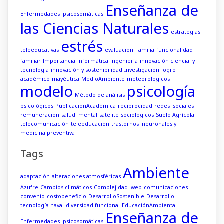
Enseñanza de
Enfermedades psicosomáticas
las Ciencias Naturales
estrategias
estrés
teleeducativas
evaluación
Familia
funcionalidad
familiar
Importancia
informática
ingeniería
innovación ciencia y
tecnología
innovación y sostenibilidad
Investigación
logro
académico
mayéutica
MedioAmbiente
meteorológicos
modelo
psicología
Método de análisis
psicológicos
PublicaciónAcadémica
reciprocidad
redes sociales
remuneración
salud mental
satelite
sociológicos
Suelo Agrícola
telecomunicación
teleeducacion
trastornos neuronales y
medicina preventiva
Tags
Ambiente
adaptación
alteraciones atmosféricas
Azufre
Cambios climáticos
Complejidad web
comunicaciones
convenio
costobeneficio
DesarrolloSostenible
Desarrollo
tecnología naval
diversidad funcional
EducaciónAmbiental
Enseñanza de
Enfermedades psicosomáticas