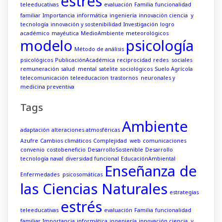
estrés
teleeducativas
evaluación
Familia
funcionalidad
familiar
Importancia
informática
ingeniería
innovación ciencia y
tecnología
innovación y sostenibilidad
Investigación
logro
académico
mayéutica
MedioAmbiente
meteorológicos
modelo
psicología
Método de análisis
psicológicos
PublicaciónAcadémica
reciprocidad
redes sociales
remuneración
salud mental
satelite
sociológicos
Suelo Agrícola
telecomunicación
teleeducacion
trastornos neuronales y
medicina preventiva
Tags
Ambiente
adaptación
alteraciones atmosféricas
Azufre
Cambios climáticos
Complejidad web
comunicaciones
convenio
costobeneficio
DesarrolloSostenible
Desarrollo
tecnología naval
diversidad funcional
EducaciónAmbiental
Enseñanza de
Enfermedades psicosomáticas
las Ciencias Naturales
estrategias
estrés
teleeducativas
evaluación
Familia
funcionalidad
familiar
Importancia
informática
ingeniería
innovación ciencia y