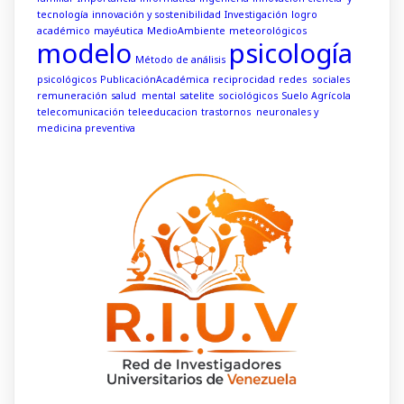
tecnología
innovación y sostenibilidad
Investigación
logro
académico
mayéutica
MedioAmbiente
meteorológicos
modelo
psicología
Método de análisis
psicológicos
PublicaciónAcadémica
reciprocidad
redes sociales
remuneración
salud mental
satelite
sociológicos
Suelo Agrícola
telecomunicación
teleeducacion
trastornos neuronales y
medicina preventiva