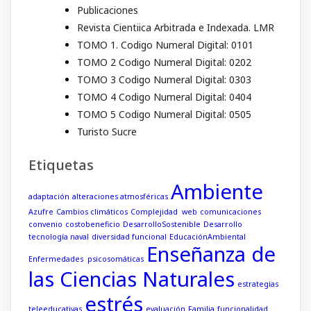
Publicaciones
Revista Cientiica Arbitrada e Indexada. LMR
TOMO 1. Codigo Numeral Digital: 0101
TOMO 2 Codigo Numeral Digital: 0202
TOMO 3 Codigo Numeral Digital: 0303
TOMO 4 Codigo Numeral Digital: 0404
TOMO 5 Codigo Numeral Digital: 0505
Turisto Sucre
Etiquetas
Ambiente
adaptación
alteraciones atmosféricas
Azufre
Cambios climáticos
Complejidad web
comunicaciones
convenio
costobeneficio
DesarrolloSostenible
Desarrollo
tecnología naval
diversidad funcional
EducaciónAmbiental
Enseñanza de
Enfermedades psicosomáticas
las Ciencias Naturales
estrategias
estrés
teleeducativas
evaluación
Familia
funcionalidad