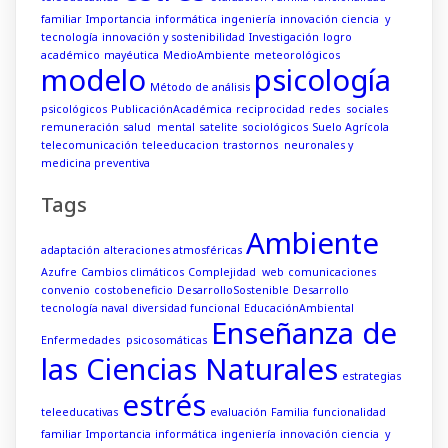
familiar
Importancia
informática
ingeniería
innovación ciencia y
tecnología
innovación y sostenibilidad
Investigación
logro
académico
mayéutica
MedioAmbiente
meteorológicos
modelo
psicología
Método de análisis
psicológicos
PublicaciónAcadémica
reciprocidad
redes sociales
remuneración
salud mental
satelite
sociológicos
Suelo Agrícola
telecomunicación
teleeducacion
trastornos neuronales y
medicina preventiva
Tags
Ambiente
adaptación
alteraciones atmosféricas
Azufre
Cambios climáticos
Complejidad web
comunicaciones
convenio
costobeneficio
DesarrolloSostenible
Desarrollo
tecnología naval
diversidad funcional
EducaciónAmbiental
Enseñanza de
Enfermedades psicosomáticas
las Ciencias Naturales
estrategias
estrés
teleeducativas
evaluación
Familia
funcionalidad
familiar
Importancia
informática
ingeniería
innovación ciencia y