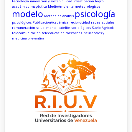
tecnología
innovación y sostenibilidad
Investigación
logro
académico
mayéutica
MedioAmbiente
meteorológicos
modelo
psicología
Método de análisis
psicológicos
PublicaciónAcadémica
reciprocidad
redes sociales
remuneración
salud mental
satelite
sociológicos
Suelo Agrícola
telecomunicación
teleeducacion
trastornos neuronales y
medicina preventiva