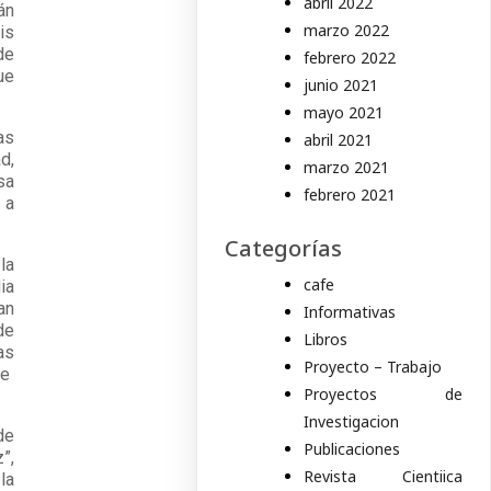
abril 2022
án
marzo 2022
is
de
febrero 2022
ue
junio 2021
mayo 2021
as
abril 2021
d,
marzo 2021
sa
febrero 2021
 a
Categorías
la
cafe
ia
an
Informativas
de
Libros
as
Proyecto – Trabajo
te
Proyectos de
Investigacion
de
Publicaciones
”,
Revista Cientiica
la