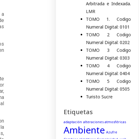
Arbitrada e Indexada.
LMR
 a
TOMO 1. Codigo
de
as
Numeral Digital: 0101
TOMO 2 Codigo
Numeral Digital: 0202
os
en
TOMO 3 Codigo
Numeral Digital: 0303
TOMO 4 Codigo
Numeral Digital: 0404
te
TOMO 5 Codigo
or
Numeral Digital: 0505
r,
Turisto Sucre
ha
al
Etiquetas
on
adaptación
alteraciones atmosféricas
Ambiente
la
Azufre
s,