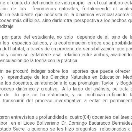
ne el contexto del mundo de vida propio en el cual ambos est
ión de los fenómenos naturales, fortaleciendo el anális
e un estudiante que necesita en la dinámica vivencial acerca 
cosas más difíciles, sino darle otra perspectiva a los hechos q
ndizaje.
 por parte del estudiante, no solo depende de él, sino de l
n los espacios áulicos, y la ecoformación ofrece esa posibilida
n del hábitat, a través de un proceso de sensibilización que pa
o y como se establece esa relación entre ambos, añadiendo
vinculación de la teoría con la práctica.
ón se procuró indagar sobre los aportes que puede ofrecer 
y aprendizaje de las Ciencias Naturales en Educación Med
 de los docentes, en atención a lo que promulgan Taylor y Bogd
oceso dinámico y creativo. A lo largo del análisis, se trata 
a de lo que se ha estudiado, y se continúan refinando l
 transcurrir del proceso investigativo a estar en permanen
izaron entrevistas a profundidad a cuatro(04) docentes del àrea 
labor en el Liceo Bolivariano Dr. Domingo Badaracco Bermúdez
Estado Sucre, a quienes se les hizo preguntas relacionadas a 