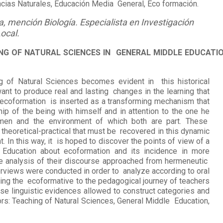
cias Naturales, Educación Media General, Eco formación.
ra, mención Biología. Especialista en Investigación
Local.
HING OF NATURAL SCIENCES IN GENERAL MIDDLE EDUCATI
 of Natural Sciences becomes evident in this historical
nt to produce real and lasting changes in the learning that
s, ecoformation is inserted as a transforming mechanism that
ip of the being with himself and in attention to the one he
men and the environment of which both are part. These
theoretical-practical that must be recovered in this dynamic
t. In this way, it is hoped to discover the points of view of a
 Education about ecoformation and its incidence in more
he analysis of their discourse approached from hermeneutic
erviews were conducted in order to analyze according to oral
ting the ecoformative to the pedagogical journey of teachers
ese linguistic evidences allowed to construct categories and
ptors: Teaching of Natural Sciences, General Middle Education,