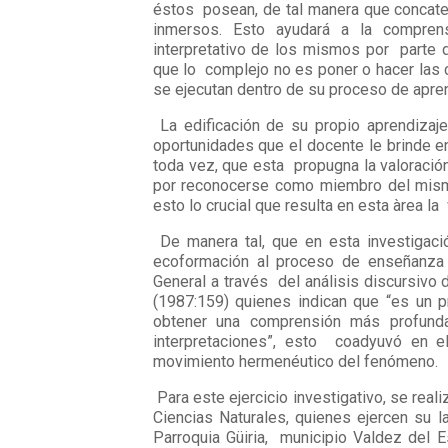
éstos posean, de tal manera que concate
inmersos. Esto ayudará a la comprens
interpretativo de los mismos por parte d
que lo complejo no es poner o hacer las 
se ejecutan dentro de su proceso de apre
La edificación de su propio aprendizaje
oportunidades que el docente le brinde e
toda vez, que esta propugna la valoració
por reconocerse como miembro del mism
esto lo crucial que resulta en esta àrea la 
De manera tal, que en esta investigaci
ecoformación al proceso de enseñanza 
General a través del análisis discursivo
(1987:159) quienes indican que “es un pr
obtener una comprensión más profund
interpretaciones”, esto coadyuvó en el
movimiento hermenéutico del fenómeno.
Para este ejercicio investigativo, se real
Ciencias Naturales, quienes ejercen su 
Parroquia Güiria, municipio Valdez del 