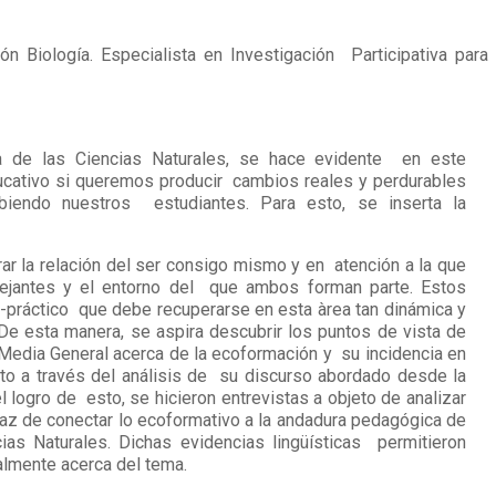
ión Biología. Especialista en Investigación Participativa para 
 de las Ciencias Naturales, se hace evidente en este
ucativo si queremos producir cambios reales y perdurables
biendo nuestros estudiantes. Para esto, se inserta la
r la relación del ser consigo mismo y en atención a la que
mejantes y el entorno del que ambos forman parte. Estos
o-práctico que debe recuperarse en esta àrea tan dinámica y
e esta manera, se aspira descubrir los puntos de vista de
Media General acerca de la ecoformación y su incidencia en
sto a través del análisis de su discurso abordado desde la
 logro de esto, se hicieron entrevistas a objeto de analizar
inaz de conectar lo ecoformativo a la andadura pedagógica de
as Naturales. Dichas evidencias lingüísticas permitieron
inalmente acerca del tema.