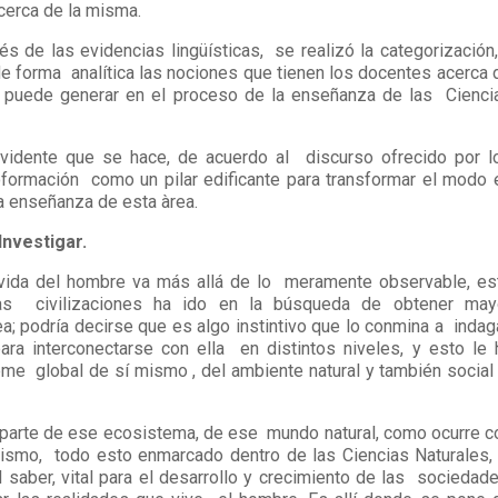
cerca de la misma.
s de las evidencias lingüísticas, se realizó la categorización,
de forma analítica las nociones que tienen los docentes acerca 
a puede generar en el proceso de la enseñanza de las Cienci
evidente que se hace, de acuerdo al discurso ofrecido por l
oformación como un pilar edificante para transformar el modo 
a enseñanza de esta àrea.
 Investigar.
 vida del hombre va más allá de lo meramente observable, es
s civilizaciones ha ido en la búsqueda de obtener may
; podría decirse que es algo instintivo que lo conmina a indaga
 para interconectarse con ella en distintos niveles, y esto le 
eme global de sí mismo , del ambiente natural y también social 
parte de ese ecosistema, de ese mundo natural, como ocurre c
o mismo, todo esto enmarcado dentro de las Ciencias Naturales, 
saber, vital para el desarrollo y crecimiento de las sociedade