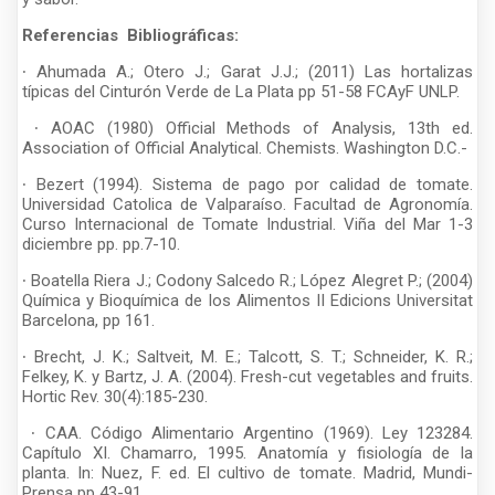
Referencias Bibliográficas:
∙ Ahumada A.; Otero J.; Garat J.J.; (2011) Las hortalizas
típicas del Cinturón Verde de La Plata pp 51-58 FCAyF UNLP.
∙ AOAC (1980) Official Methods of Analysis, 13th ed.
Association of Official Analytical. Chemists. Washington D.C.-
∙ Bezert (1994). Sistema de pago por calidad de tomate.
Universidad Catolica de Valparaíso. Facultad de Agronomía.
Curso Internacional de Tomate Industrial. Viña del Mar 1-3
diciembre pp. pp.7-10.
∙ Boatella Riera J.; Codony Salcedo R.; López Alegret P.; (2004)
Química y Bioquímica de los Alimentos II Edicions Universitat
Barcelona, pp 161.
∙ Brecht, J. K.; Saltveit, M. E.; Talcott, S. T.; Schneider, K. R.;
Felkey, K. y Bartz, J. A. (2004). Fresh-cut vegetables and fruits.
Hortic Rev. 30(4):185-230.
∙ CAA. Código Alimentario Argentino (1969). Ley 123284.
Capítulo XI. Chamarro, 1995. Anatomía y fisiología de la
planta. In: Nuez, F. ed. El cultivo de tomate. Madrid, Mundi-
Prensa pp 43-91.