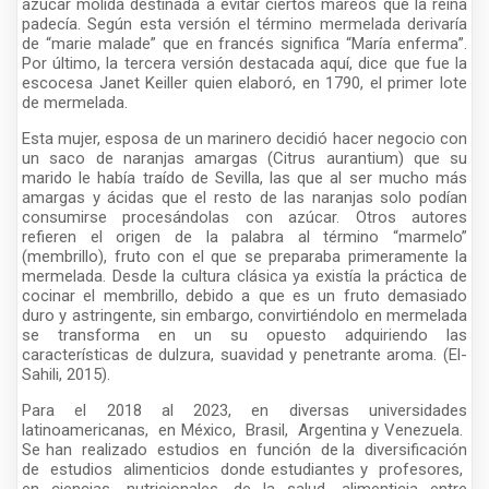
azúcar molida destinada a evitar ciertos mareos que la reina
padecía. Según esta versión el término mermelada derivaría
de “marie malade” que en francés significa “María enferma”.
Por último, la tercera versión destacada aquí, dice que fue la
escocesa Janet Keiller quien elaboró, en 1790, el primer lote
de mermelada.
Esta mujer, esposa de un marinero decidió hacer negocio con
un saco de naranjas amargas (Citrus aurantium) que su
marido le había traído de Sevilla, las que al ser mucho más
amargas y ácidas que el resto de las naranjas solo podían
consumirse procesándolas con azúcar. Otros autores
refieren el origen de la palabra al término “marmelo”
(membrillo), fruto con el que se preparaba primeramente la
mermelada. Desde la cultura clásica ya existía la práctica de
cocinar el membrillo, debido a que es un fruto demasiado
duro y astringente, sin embargo, convirtiéndolo en mermelada
se transforma en un su opuesto adquiriendo las
características de dulzura, suavidad y penetrante aroma. (El-
Sahili, 2015).
Para el 2018 al 2023, en diversas universidades
latinoamericanas, en México, Brasil, Argentina y Venezuela.
Se han realizado estudios en función de la diversificación
de estudios alimenticios donde estudiantes y profesores,