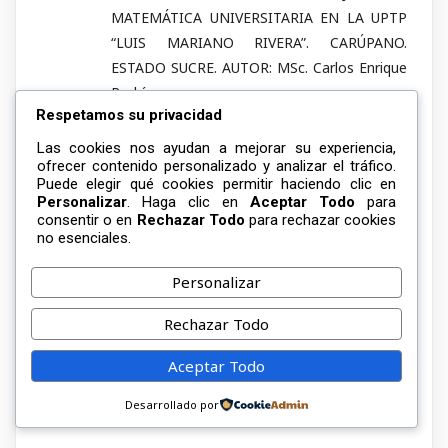
MATEMÁTICA UNIVERSITARIA EN LA UPTP
“LUIS MARIANO RIVERA”. CARÚPANO.
ESTADO SUCRE. AUTOR: MSc. Carlos Enrique
Rodríguez
Respetamos su privacidad
PRINCIPIOS DE NEUROCIENCIA EDUCATIVA
Y SU APLICACIÓN EN EL DEPARTAMENTO
Las cookies nos ayudan a mejorar su experiencia,
ofrecer contenido personalizado y analizar el tráfico.
DE ORIENTACIÓN DE LA UNIVERSIDAD
Puede elegir qué cookies permitir haciendo clic en
POLITÉCNICA TERRITORIAL DE PARIA “LUIS
Personalizar
. Haga clic en
Aceptar Todo
para
MARIANO RIVERA”. CARÚPANO. ESTADO
consentir o en
Rechazar Todo
para rechazar cookies
no esenciales.
SUCRE AUTOR: Msc. Jesús Eduardo Figueroa
Alcalá
Personalizar
OPTIMIZACIÓN DEL PROCESO DE
ENSEÑANZA – APRENDIZAJE DE LÍMITE Y
Rechazar Todo
CONTINUIDAD DE FUNCIONES MEDIANTE
Aceptar Todo
EL USO DE GEOGEBRA EN EL PNF DE
INGENIERÍA EN INFORMÁTICA. Autora: Msc.
Desarrollado por
Arelys Rodríguez