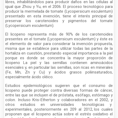
libres, inhabilitándolos para producir daños en las células al
igual que Zhou y Yu, en el 2006. El proceso tecnológico para
producir la mermelada de tomate (Lycopersicum esculentum)
presentado en esta invención, tiene el interés principal de
preservar los carotenoides y pigmentos del tomate
(Lycopersicum esculentum).
El licopeno representa más de 90% de los carotenoides
presentes en el tomate (Lycopersicum esculentum) y éste es
el elemento de valor para considerar la invención propuesta,
misma que se establece para utilizar todas las partes de la
hortaliza en cuestión, prestando especial importancia a la piel
porque es donde se concentra la mayor proporción de
licopeno La piel y las semillas contienen aminoácidos
esenciales y, en particular las semillas, son ricas en minerales
(Fe, Mn, Zn y Cu) y ácidos grasos poliinsaturados,
especialmente ácido oléico.
Estudios epidemiológicos sugieren que el consumo de
licopeno puede proteger contra diversas formas de cáncer,
entre las que se incluyen el de próstata, esófago, estómago y
colon. Incluso Kris-Etherton y colaboradores en el 2002, y
otros estudios en universidades tecnológicas y
experimentales, posteriormente en 209 al 2012, los cuales
proponen que el licopeno actúa sobre el estrés oxidativo el