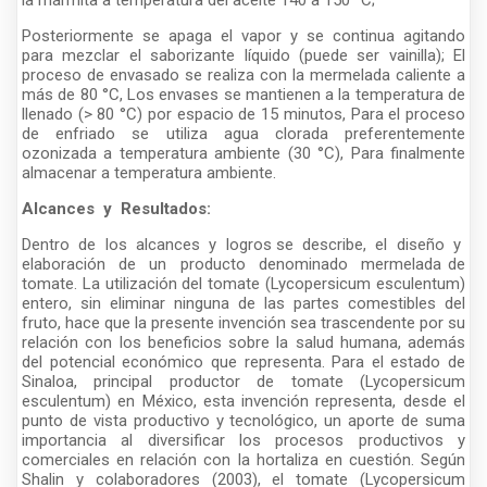
la marmita a temperatura del aceite 140 a 150 °C;
Posteriormente se apaga el vapor y se continua agitando
para mezclar el saborizante líquido (puede ser vainilla); El
proceso de envasado se realiza con la mermelada caliente a
más de 80 °C, Los envases se mantienen a la temperatura de
llenado (> 80 °C) por espacio de 15 minutos, Para el proceso
de enfriado se utiliza agua clorada preferentemente
ozonizada a temperatura ambiente (30 °C), Para finalmente
almacenar a temperatura ambiente.
Alcances y Resultados:
Dentro de los alcances y logros se describe, el diseño y
elaboración de un producto denominado mermelada de
tomate. La utilización del tomate (Lycopersicum esculentum)
entero, sin eliminar ninguna de las partes comestibles del
fruto, hace que la presente invención sea trascendente por su
relación con los beneficios sobre la salud humana, además
del potencial económico que representa. Para el estado de
Sinaloa, principal productor de tomate (Lycopersicum
esculentum) en México, esta invención representa, desde el
punto de vista productivo y tecnológico, un aporte de suma
importancia al diversificar los procesos productivos y
comerciales en relación con la hortaliza en cuestión. Según
Shalin y colaboradores (2003), el tomate (Lycopersicum