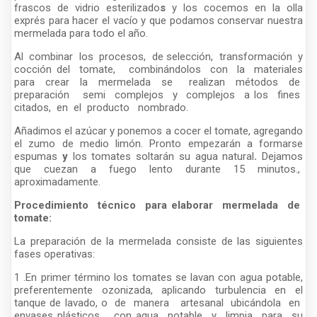
frascos de vidrio esterilizado
s
y los cocemos en la olla
exprés para hacer el vacío y que podamos conservar nuestra
mermelada para todo el año.
Al combinar los procesos, de selección, transformación y
cocción del tomate, combinándolos con la materiales
para crear la mermelada se realizan métodos de
preparación semi complejos y complejos a los fines
citados, en el producto nombrado.
Añadimos el azúcar y ponemos a cocer el tomate, agregando
el zumo de medio limón. Pronto empezarán a formarse
espumas
y
los tomates soltarán su agua natural
.
Dejamos
que cuezan a fuego lento durante 15 minutos.,
aproximadamente.
Procedimiento técnico para elaborar mermelada de
tomate:
La preparación de la mermelada consiste de las siguientes
fases operativas:
1 .En primer término los tomates se lavan con agua potable,
preferentemente ozonizada, aplicando turbulencia en el
tanque de lavado, o de manera artesanal ubicándola en
envases plásticos con agua potable y limpia para su